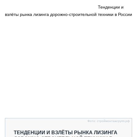
СЕРВИСМЕНЫ
Тенденции и
взлёты рынка лизинга дорожно-строительной техники в России
СПЕЦПРОЕКТЫ
МЕРОПРИЯТИЯ
СТАТЬИ ПО КАТЕГОРИЯМ ТЕХНИКИ
О ПРОЕКТЕ
Фото: строймонтажгрупп.рф
ТЕНДЕНЦИИ И ВЗЛЁТЫ РЫНКА ЛИЗИНГА