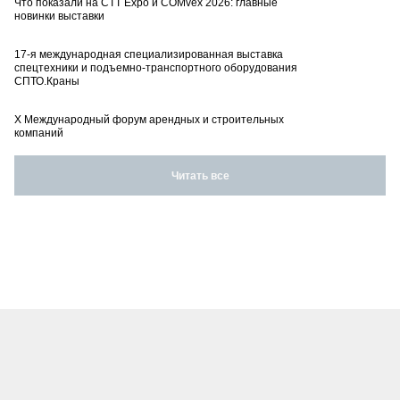
Что показали на CTT Expo и COMvex 2026: главные
новинки выставки
17-я международная специализированная выставка
спецтехники и подъемно-транспортного оборудования
СПТО.Краны
X Международный форум арендных и строительных
компаний
Читать все