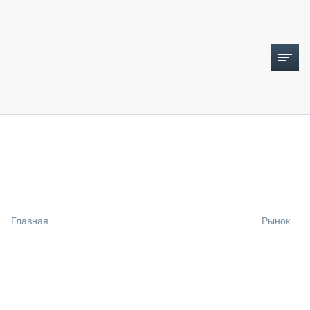
ТОПЛИВНЫЙ КРИЗИС
НОВОСТИ
CTT EXPO 2026
CTT EXPO 2025
КАК ПРОДЛИТЬ ЖИЗНЬ СПЕЦТЕХНИКЕ?
Главная
Рынок
АНАЛИТИКА
ОБЗОР РЫНКА
ТЕХНИКА КРУПНЫМ ПЛАНОМ
ИСПЫТАТЕЛИ
ТЕХНОЛОГИИ
ДОРОЖНАЯ ИНДУСТРИЯ