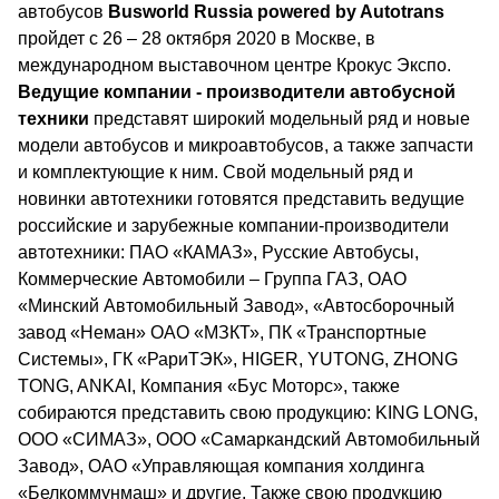
автобусов
Busworld
Russia
powered
by
Autotrans
пройдет c 26 – 28 октября 2020 в Москве, в
международном выставочном центре Крокус Экспо.
Ведущие компании - производители автобусной
техники
представят широкий модельный ряд и новые
модели автобусов и микроавтобусов, а также запчасти
и комплектующие к ним. Свой модельный ряд и
новинки автотехники готовятся представить ведущие
российские и зарубежные компании-производители
автотехники: ПАО «КАМАЗ», Русские Автобусы,
Коммерческие Автомобили – Группа ГАЗ, ОАО
«Минский Автомобильный Завод», «Автосборочный
завод «Неман» ОАО «МЗКТ», ПК «Транспортные
Системы», ГК «РариТЭК», HIGER, YUTONG, ZHONG
TONG, ANKAI, Компания «Бус Моторс», также
собираются представить свою продукцию: KING LONG,
ООО «СИМАЗ», ООО «Самаркандский Автомобильный
Завод», ОАО «Управляющая компания холдинга
«Белкоммунмаш» и другие. Также свою продукцию