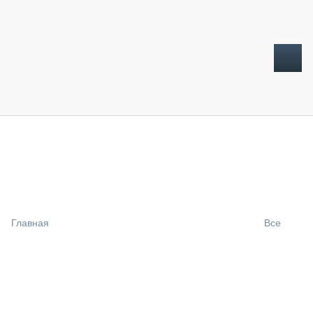
ТОПЛИВНЫЙ КРИЗИС
НОВОСТИ
CTT EXPO 2026
CTT EXPO 2025
КАК ПРОДЛИТЬ ЖИЗНЬ СПЕЦТЕХНИКЕ?
Главная
Все
АНАЛИТИКА
ОБЗОР РЫНКА
ТЕХНИКА КРУПНЫМ ПЛАНОМ
ИСПЫТАТЕЛИ
ТЕХНОЛОГИИ
ДОРОЖНАЯ ИНДУСТРИЯ