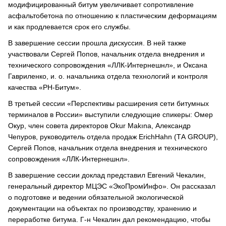
модифицированный битум увеличивает сопротивление
асфальтобетона по отношению к пластическим деформациям
и как продлевается срок его службы.
В завершение сессии прошла дискуссия. В ней также
участвовали Сергей Попов, начальник отдела внедрения и
технического сопровождения «ЛЛК-Интернешнл», и Оксана
Гавриленко, и. о. начальника отдела технологий и контроля
качества «РН-Битум».
В третьей сессии «Перспективы расширения сети битумных
терминалов в России» выступили следующие спикеры: Омер
Окур, член совета директоров Okur Makına, Александр
Чепуров, руководитель отдела продаж EriсhHahn (ТА GROUP),
Сергей Попов, начальник отдела внедрения и технического
сопровождения «ЛЛК-Интернешнл».
В завершение сессии доклад представил Евгений Чекалин,
генеральный директор МЦЭС «ЭкоПромИнфо». Он рассказал
о подготовке и ведении обязательной экологической
документации на объектах по производству, хранению и
переработке битума. Г-н Чекалин дал рекомендацию, чтобы