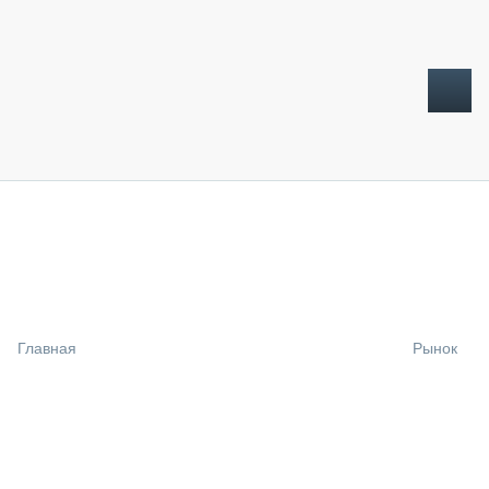
ТОПЛИВНЫЙ КРИЗИС
НОВОСТИ
CTT EXPO 2026
CTT EXPO 2025
КАК ПРОДЛИТЬ ЖИЗНЬ СПЕЦТЕХНИКЕ?
Главная
Рынок
АНАЛИТИКА
ОБЗОР РЫНКА
ТЕХНИКА КРУПНЫМ ПЛАНОМ
ИСПЫТАТЕЛИ
ТЕХНОЛОГИИ
ДОРОЖНАЯ ИНДУСТРИЯ