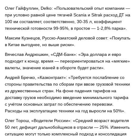
Олег Гайфуллин, Delko: «Пользовательский опыт компании —
при условно равной цене тягачей Scania и Sitrak расход ДТ на
100 км составляет, соответственно, 30-35 л, коэффициент
технической готовности 99-95%, в простое — 1-2,8% парка».
Максим Кузнецов, Русско-Азиатский деловой совет: «Покупать
в Китае выгоднее, но выше риски».
Вячеслав Андрюшкин, «СДМ-Банк»: «Эра доллара и евро
подходит к концу, время — переориентироваться на «мягкие»
валюты, значение юаней в обороте будет расти».
Андрей Бречко, «Казконтракт»: «Требуется послабление со
стороны правительства по сборам при ввозе грузовой техники
из дружественных стран. На фоне падения тарифов на
доставку грузов необходимо введение минимального тарифа
с учётом основных затрат по обеспечению перевозки.
Расходы на эксплуатацию техники на год выросли на 50%».
Олег Торош, «Водители России»: «Средний возраст водителя
50 лет, дефицит дальнобойщиков в отрасли — 25%. Изменить
ситуацию могут только комплексный подход и консолидация