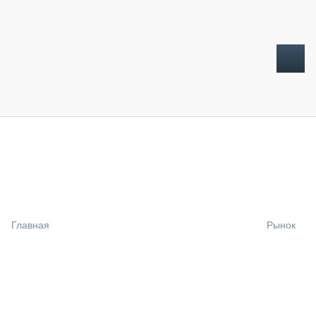
ТОПЛИВНЫЙ КРИЗИС
НОВОСТИ
CTT EXPO 2026
CTT EXPO 2025
КАК ПРОДЛИТЬ ЖИЗНЬ СПЕЦТЕХНИКЕ?
Главная
Рынок
АНАЛИТИКА
ОБЗОР РЫНКА
ТЕХНИКА КРУПНЫМ ПЛАНОМ
ИСПЫТАТЕЛИ
ТЕХНОЛОГИИ
ДОРОЖНАЯ ИНДУСТРИЯ