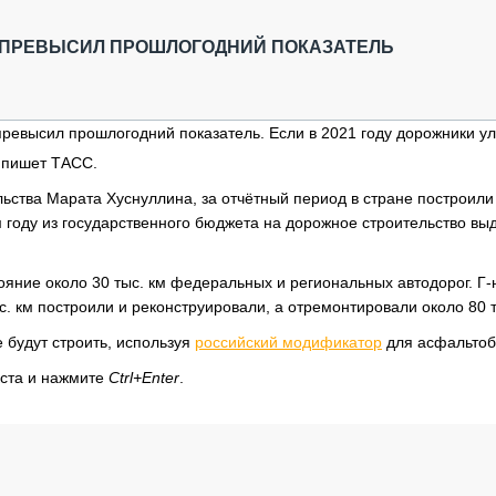
ОБЗОР ПРОШЕДШИХ МЕРОПРИЯТИЙ
КОММУ
БЛИЖАЙШИЕ МЕРОПРИЯТИЯ
ПАССА
 ПРЕВЫСИЛ ПРОШЛОГОДНИЙ ПОКАЗАТЕЛЬ
СЕЛЬХ
ТЕХНИ
КАРЬЕ
превысил прошлогодний показатель. Если в 2021 году дорожники у
ЛОГИС
, пишет ТАСС.
АВТОМ
ьства Марата Хуснуллина, за отчётный период в стране построили
КОМПЛ
ом году из государственного бюджета на дорожное строительство вы
ояние около 30 тыс. км федеральных и региональных автодорог. Г-
с. км построили и реконструировали, а отремонтировали около 80 т
е будут строить, используя
российский модификатор
для асфальтоб
кста и нажмите
Ctrl+Enter
.