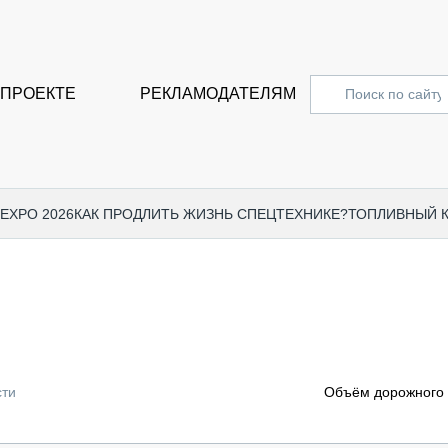
 ПРОЕКТЕ
РЕКЛАМОДАТЕЛЯМ
 EXPO 2026
КАК ПРОДЛИТЬ ЖИЗНЬ СПЕЦТЕХНИКЕ?
ТОПЛИВНЫЙ 
СПЕЦПРОЕКТЫ
СТАТЬ
EXPO CTT 2024
ДОРОЖ
EXPO CTT 2023
ГРУЗО
EXPO CTT 2022
КОММЕ
сти
Объём дорожного 
КОМТРАНС 2021
ПОДЪЁ
МЕРОПРИЯТИЯ
ПРИЦЕ