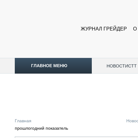
ЖУРНАЛ ГРЕЙДЕР
О
ГЛАВНОЕ МЕНЮ
НОВОСТИ
CTT
ТОПЛИВНЫЙ КРИЗИС
НОВОСТИ
CTT EXPO 2026
CTT EXPO 2025
КАК ПРОДЛИТЬ ЖИЗНЬ СПЕЦТЕХНИКЕ?
Главная
Ново
АНАЛИТИКА
прошлогодний показатель
ОБЗОР РЫНКА