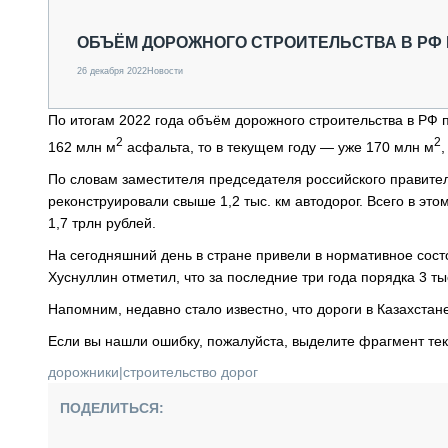
СПЕЦТЕХНИКА И ТРАНСПОРТ
ГРУЗОПЕРЕВОЗКИ
ОБЪЁМ ДОРОЖНОГО СТРОИТЕЛЬСТВА В РФ
ФИНАНСЫ, ЛИЗИНГ, СТРАХОВАНИЕ
26 декабря 2022
Новости
ТЕХНИКА КРУПНЫМ ПЛАНОМ
ИСПЫТАТЕЛИ
По итогам 2022 года объём дорожного строительства в РФ 
ТЕХНОЛОГИИ
2
2
162 млн м
асфальта, то в текущем году — уже 170 млн м
ДОРОЖНАЯ ИНДУСТРИЯ
СЕРВИСМЕНЫ
По словам заместителя председателя российского правител
реконструировали свыше 1,2 тыс. км автодорог. Всего в эт
1,7 трлн рублей.
На сегодняшний день в стране привели в нормативное сост
Хуснуллин отметил, что за последние три года порядка 3 ты
Напомним, недавно стало известно, что дороги в Казахстан
Если вы нашли ошибку, пожалуйста, выделите фрагмент те
дорожники
|
строительство дорог
ПОДЕЛИТЬСЯ: