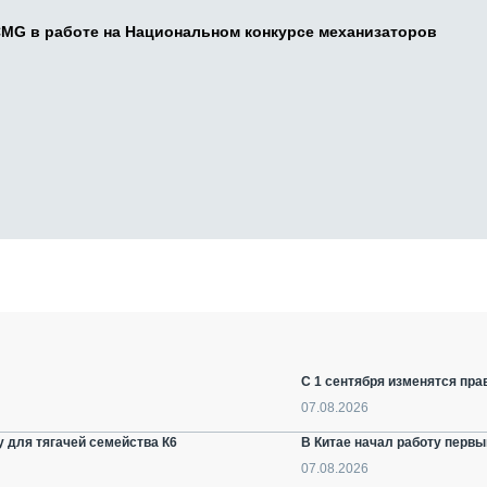
CMG в работе на Национальном конкурсе механизаторов
С 1 сентября изменятся пра
07.08.2026
 для тягачей семейства К6
В Китае начал работу первы
07.08.2026