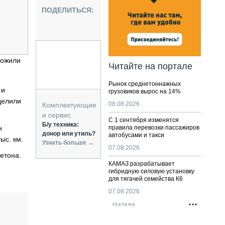
НАЛЬНАЯ ТЕХНИКА
ПОДЕЛИТЬСЯ:
ЖИРСКИЙ ТРАНСПОРТ
ОЗТЕХНИКА
КА СПЕЦИАЛЬНОГО НАЗНАЧЕНИЯ
РНАЯ ТЕХНИКА
ложили
Читайте на портале
ТИКА И СКЛАД
Рынок среднетоннажных
АТИЗАЦИЯ И ТЕХНОЛОГИИ
 и
грузовиков вырос на 14%
ЕКТУЮЩИЕ И СЕРВИС
делили
08.08.2026
Комплектующие
и сервис
С 1 сентября изменятся
Б/у техника:
н
правила перевозки пассажиров
донор или утиль?
автобусами и такси
ыс. км.
Узнать больше →
07.08.2026
етона.
КАМАЗ разрабатывает
гибридную силовую установку
для тягачей семейства К6
07.08.2026
РЕКЛАМА