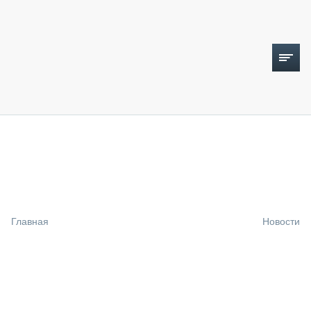
ТОПЛИВНЫЙ КРИЗИС
НОВОСТИ
CTT EXPO 2026
CTT EXPO 2025
КАК ПРОДЛИТЬ ЖИЗНЬ СПЕЦТЕХНИКЕ?
Главная
Новости
АНАЛИТИКА
ОБЗОР РЫНКА
ТЕХНИКА КРУПНЫМ ПЛАНОМ
ИСПЫТАТЕЛИ
ТЕХНОЛОГИИ
ДОРОЖНАЯ ИНДУСТРИЯ