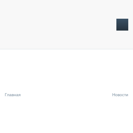
ТОПЛИВНЫЙ КРИЗИС
НОВОСТИ
CTT EXPO 2026
CTT EXPO 2025
КАК ПРОДЛИТЬ ЖИЗНЬ СПЕЦТЕХНИКЕ?
Главная
Новости
АНАЛИТИКА
ОБЗОР РЫНКА
ТЕХНИКА КРУПНЫМ ПЛАНОМ
ИСПЫТАТЕЛИ
ТЕХНОЛОГИИ
ДОРОЖНАЯ ИНДУСТРИЯ