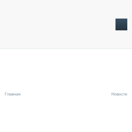
ТОПЛИВНЫЙ КРИЗИС
НОВОСТИ
CTT EXPO 2026
CTT EXPO 2025
КАК ПРОДЛИТЬ ЖИЗНЬ СПЕЦТЕХНИКЕ?
Главная
Новости
АНАЛИТИКА
ОБЗОР РЫНКА
ТЕХНИКА КРУПНЫМ ПЛАНОМ
ИСПЫТАТЕЛИ
ТЕХНОЛОГИИ
ДОРОЖНАЯ ИНДУСТРИЯ