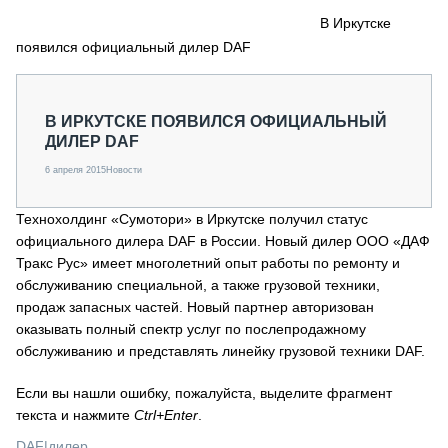
СЕРВИСМЕНЫ
В Иркутске
появился официальный дилер DAF
СПЕЦПРОЕКТЫ
МЕРОПРИЯТИЯ
СТАТЬИ ПО КАТЕГОРИЯМ ТЕХНИКИ
В ИРКУТСКЕ ПОЯВИЛСЯ ОФИЦИАЛЬНЫЙ
О ПРОЕКТЕ
ДИЛЕР DAF
6 апреля 2015
Новости
Технохолдинг «Сумотори» в Иркутске получил статус
официального дилера DAF в России. Новый дилер ООО «ДАФ
Тракс Рус» имеет многолетний опыт работы по ремонту и
обслуживанию специальной, а также грузовой техники,
продаж запасных частей. Новый партнер авторизован
оказывать полный спектр услуг по послепродажному
обслуживанию и представлять линейку грузовой техники DAF.
Если вы нашли ошибку, пожалуйста, выделите фрагмент
текста и нажмите
Ctrl+Enter
.
DAF
|
дилер