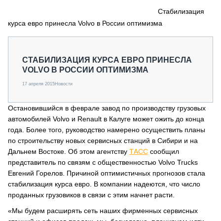
СЕРВИСМЕНЫ
Стабилизация
курса евро принесла Volvo в России оптимизма
СПЕЦПРОЕКТЫ
МЕРОПРИЯТИЯ
СТАТЬИ ПО КАТЕГОРИЯМ ТЕХНИКИ
СТАБИЛИЗАЦИЯ КУРСА ЕВРО ПРИНЕСЛА
О ПРОЕКТЕ
VOLVO В РОССИИ ОПТИМИЗМА
17 апреля 2015
Новости
Остановившийся в феврале завод по производству грузовых
автомобилей Volvo и Renault в Калуге может ожить до конца
года. Более того, руководство намерено осуществить планы
по строительству новых сервисных станций в Сибири и на
Дальнем Востоке. Об этом агентству
ТАСС
сообщил
представитель по связям с общественностью Volvo Trucks
Евгений Горелов. Причиной оптимистичных прогнозов стала
стабилизация курса евро. В компании надеются, что число
проданных грузовиков в связи с этим начнет расти.
«Мы будем расширять сеть наших фирменных сервисных