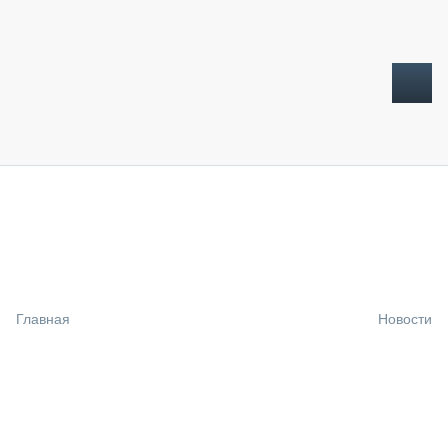
ТОПЛИВНЫЙ КРИЗИС
НОВОСТИ
CTT EXPO 2026
CTT EXPO 2025
КАК ПРОДЛИТЬ ЖИЗНЬ СПЕЦТЕХНИКЕ?
Главная
Новости
АНАЛИТИКА
ОБЗОР РЫНКА
ТЕХНИКА КРУПНЫМ ПЛАНОМ
ИСПЫТАТЕЛИ
ТЕХНОЛОГИИ
ДОРОЖНАЯ ИНДУСТРИЯ