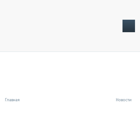
ТОПЛИВНЫЙ КРИЗИС
НОВОСТИ
CTT EXPO 2026
CTT EXPO 2025
КАК ПРОДЛИТЬ ЖИЗНЬ СПЕЦТЕХНИКЕ?
Главная
Новости
АНАЛИТИКА
ОБЗОР РЫНКА
ТЕХНИКА КРУПНЫМ ПЛАНОМ
ИСПЫТАТЕЛИ
ТЕХНОЛОГИИ
ДОРОЖНАЯ ИНДУСТРИЯ