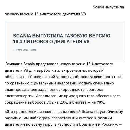
СЕРВИСМЕНЫ
Scania выпустила
СПЕЦПРОЕКТЫ
газовую версию 16,4-литрового двигателя V8
МЕРОПРИЯТИЯ
СТАТЬИ ПО КАТЕГОРИЯМ ТЕХНИКИ
SCANIA ВЫПУСТИЛА ГАЗОВУЮ ВЕРСИЮ
О ПРОЕКТЕ
16,4-ЛИТРОВОГО ДВИГАТЕЛЯ V8
11 марта 2016
Новости
Компания Scania представила новую версию 16,4-литрового
двигателя V8 для выработки электроэнергии, который
обеспечивает более низкий уровень выбросов углекислого газа
по сравнению с дизельными аналогами. Модель специально
адаптирована для задач односкоростных генераторов
электроэнергии. Использование природного газа обеспечивает
сокращение выбросов CO2 на 20%, а биогаза — на 90%.
«Это предложение является частью целей Scania по устойчивому
развитию, мы наблюдаем возрастающий интерес к газовым
двигателям по всему миру, в частности в Бразилии и России», —