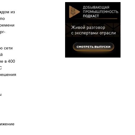
аждом из
 по
времени
рг-
ю сети
ой
е в 400
С
 решения
ы
нижение