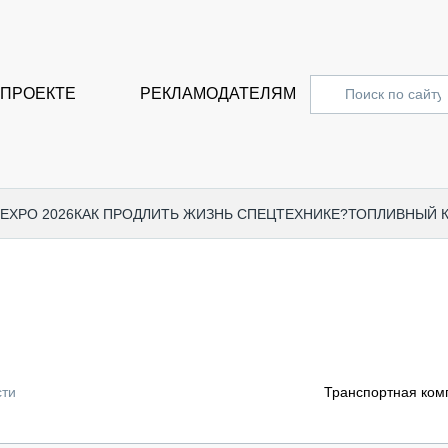
 ПРОЕКТЕ
РЕКЛАМОДАТЕЛЯМ
 EXPO 2026
КАК ПРОДЛИТЬ ЖИЗНЬ СПЕЦТЕХНИКЕ?
ТОПЛИВНЫЙ 
СПЕЦПРОЕКТЫ
СТАТЬ
EXPO CTT 2024
ДОРОЖ
EXPO CTT 2023
ГРУЗО
EXPO CTT 2022
КОММЕ
сти
Транспортная ком
КОМТРАНС 2021
ПОДЪЁ
МЕРОПРИЯТИЯ
ПРИЦЕ