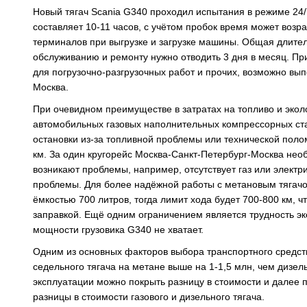
Новый тягач Scania G340 проходил испытания в режиме 24/
составляет 10-11 часов, с учётом пробок время может возра
терминалов при выгрузке и загрузке машины. Общая длитель
обслуживанию и ремонту нужно отводить 3 дня в месяц. При
для погрузочно-разгрузочных работ и прочих, возможно вы
Москва.
При очевидном преимуществе в затратах на топливо и экол
автомобильных газовых наполнительных компрессорных ста
остановки из-за топливной проблемы или технической поло
км. За один кругорейс Москва-Санкт-Петербург-Москва не
возникают проблемы, например, отсутствует газ или электри
проблемы. Для более надёжной работы с метановым тягач
ёмкостью 700 литров, тогда лимит хода будет 700-800 км, 
заправкой. Ещё одним ограничением является трудность эк
мощности грузовика G340 не хватает.
Одним из основных факторов выбора транспортного средств
седельного тягача на метане выше на 1-1,5 млн, чем дизел
эксплуатации можно покрыть разницу в стоимости и далее
разницы в стоимости газового и дизельного тягача.