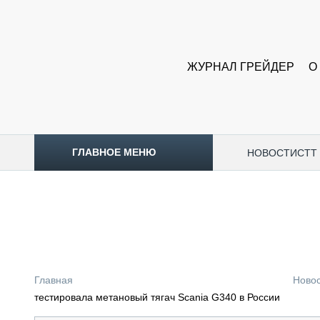
ЖУРНАЛ ГРЕЙДЕР
О
ГЛАВНОЕ МЕНЮ
НОВОСТИ
CTT
ТОПЛИВНЫЙ КРИЗИС
НОВОСТИ
CTT EXPO 2026
CTT EXPO 2025
КАК ПРОДЛИТЬ ЖИЗНЬ СПЕЦТЕХНИКЕ?
Главная
Ново
АНАЛИТИКА
тестировала метановый тягач Scania G340 в России
ОБЗОР РЫНКА