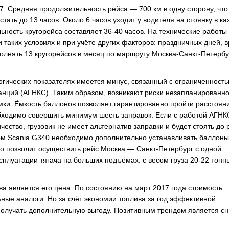
7. Средняя продолжительность рейса — 700 км в одну сторону, что
стать до 13 часов. Около 6 часов уходит у водителя на стоянку в к
ность кругорейса составляет 36-40 часов. На технические работы
 таких условиях и при учёте других факторов: праздничных дней, 
полнять 13 кругорейсов в месяц по маршруту Москва-Санкт-Петербу
огических показателях имеется минус, связанный с ограниченность
нций (АГНКС). Таким образом, возникают риски незапланированн
мки. Ёмкость баллонов позволяет гарантированно пройти расстояни
обходимо совершить минимум шесть заправок. Если с работой АГНК
чество, грузовик не имеет альтернатив заправки и будет стоять до
ом Scania G340 необходимо дополнительно устанавливать баллоны
что позволит осуществить рейс Москва — Санкт-Петербург с одной
сплуатации тягача на больших подъёмах: с весом груза 20-22 тонн
а является его цена. По состоянию на март 2017 года стоимость
ьные аналоги. Но за счёт экономии топлива за год эффективной
 получать дополнительную выгоду. Позитивным трендом является с