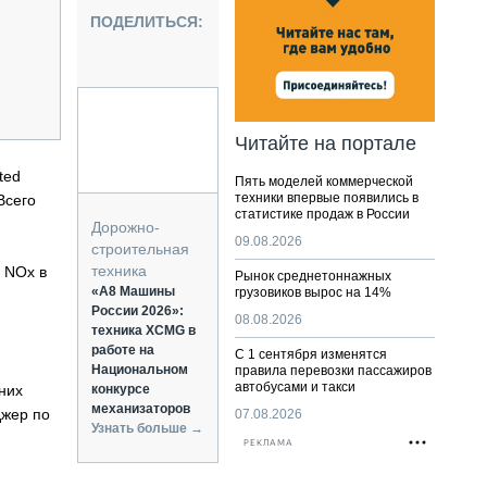
НАЛЬНАЯ ТЕХНИКА
ПОДЕЛИТЬСЯ:
ЖИРСКИЙ ТРАНСПОРТ
ОЗТЕХНИКА
КА СПЕЦИАЛЬНОГО НАЗНАЧЕНИЯ
РНАЯ ТЕХНИКА
Читайте на портале
ТИКА И СКЛАД
ted
Пять моделей коммерческой
АТИЗАЦИЯ И ТЕХНОЛОГИИ
техники впервые появились в
Всего
статистике продаж в России
ЕКТУЮЩИЕ И СЕРВИС
Дорожно-
09.08.2026
строительная
техника
е NOх в
Рынок среднетоннажных
«А8 Машины
грузовиков вырос на 14%
России 2026»:
08.08.2026
техника XCMG в
работе на
С 1 сентября изменятся
Национальном
правила перевозки пассажиров
автобусами и такси
них
конкурсе
механизаторов
джер по
07.08.2026
Узнать больше →
РЕКЛАМА