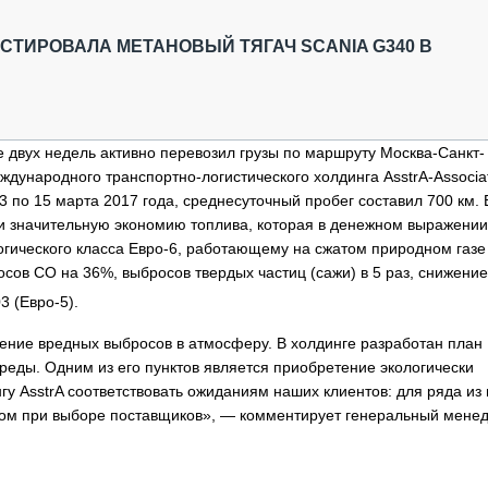
ОБЗОР ПРОШЕДШИХ МЕРОПРИЯТИЙ
КОММУ
БЛИЖАЙШИЕ МЕРОПРИЯТИЯ
ПАССА
СТИРОВАЛА МЕТАНОВЫЙ ТЯГАЧ SCANIA G340 В
СЕЛЬХ
ТЕХНИ
КАРЬЕ
е двух недель активно перевозил грузы по маршруту Москва-Санкт-
ЛОГИС
дународного транспортно-логистического холдинга AsstrA-Associa
АВТОМ
3 по 15 марта 2017 года, среднесуточный пробег составил 700 км. 
КОМПЛ
ли значительную экономию топлива, которая в денежном выражении
огического класса Евро-6, работающему на сжатом природном газе
сов СО на 36%, выбросов твердых частиц (сажи) в 5 раз, снижени
3 (Евро-5).
ение вредных выбросов в атмосферу. В холдинге разработан план
ды. Одним из его пунктов является приобретение экологически
гу AsstrA соответствовать ожиданиям наших клиентов: для ряда из 
ом при выборе поставщиков», — комментирует генеральный мене