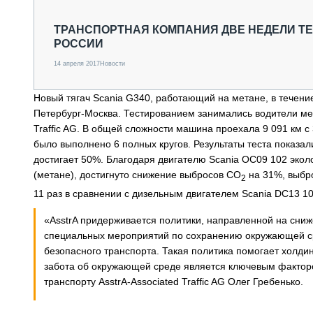
СПЕЦТЕХНИКА И ТРАНСПОРТ
ГРУЗОПЕРЕВОЗКИ
ТРАНСПОРТНАЯ КОМПАНИЯ ДВЕ НЕДЕЛИ ТЕ
РОССИИ
ФИНАНСЫ, ЛИЗИНГ, СТРАХОВАНИЕ
ТЕХНИКА КРУПНЫМ ПЛАНОМ
14 апреля 2017
Новости
ИСПЫТАТЕЛИ
ТЕХНОЛОГИИ
Новый тягач Scania G340, работающий на метане, в течени
ДОРОЖНАЯ ИНДУСТРИЯ
Петербург-Москва. Тестированием занимались водители меж
СЕРВИСМЕНЫ
Traffic AG. В общей сложности машина проехала 9 091 км с 
было выполнено 6 полных кругов. Результаты теста показа
достигает 50%. Благодаря двигателю Scania OC09 102 экол
(метане), достигнуто снижение выбросов CO
на 31%, выбро
2
11 раз в сравнении с дизельным двигателем Scania DC13 10
«AsstrA придерживается политики, направленной на сниж
специальных мероприятий по сохранению окружающей сре
безопасного транспорта. Такая политика помогает холдин
забота об окружающей среде является ключевым фактор
транспорту AsstrA-Associated Traffic AG Олег Гребенько.