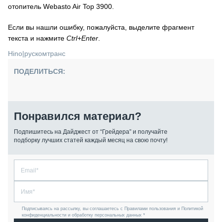
отопитель Webasto Air Top 3900.
Если вы нашли ошибку, пожалуйста, выделите фрагмент
текста и нажмите
Ctrl+Enter
.
Hino
|
рускомтранс
ПОДЕЛИТЬСЯ:
Понравился материал?
Подпишитесь на Дайджест от “Грейдера” и получайте
подборку лучших статей каждый месяц на свою почту!
Подписываясь на рассылку, вы соглашаетесь с Правилами пользования и Политикой
конфиденциальности и обработку персональных данных *