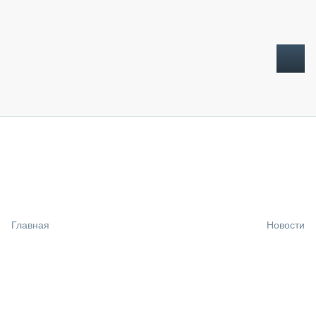
ТОПЛИВНЫЙ КРИЗИС
НОВОСТИ
CTT EXPO 2026
CTT EXPO 2025
КАК ПРОДЛИТЬ ЖИЗНЬ СПЕЦТЕХНИКЕ?
Главная
Новости
АНАЛИТИКА
ОБЗОР РЫНКА
ТЕХНИКА КРУПНЫМ ПЛАНОМ
ИСПЫТАТЕЛИ
ТЕХНОЛОГИИ
ДОРОЖНАЯ ИНДУСТРИЯ