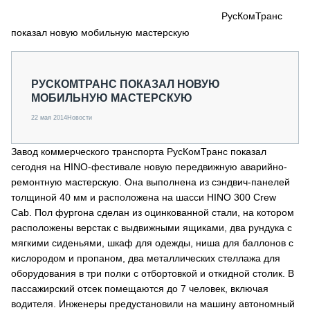
СЕРВИСМЕНЫ
РусКомТранс
показал новую мобильную мастерскую
СПЕЦПРОЕКТЫ
МЕРОПРИЯТИЯ
СТАТЬИ ПО КАТЕГОРИЯМ ТЕХНИКИ
РУСКОМТРАНС ПОКАЗАЛ НОВУЮ
О ПРОЕКТЕ
МОБИЛЬНУЮ МАСТЕРСКУЮ
22 мая 2014
Новости
Завод коммерческого транспорта РусКомТранс показал
сегодня на HINO-фестивале новую передвижную аварийно-
ремонтную мастерскую. Она выполнена из сэндвич-панелей
толщиной 40 мм и расположена на шасси HINO 300 Crew
Cab. Пол фургона сделан из оцинкованной стали, на котором
расположены верстак с выдвижными ящиками, два рундука с
мягкими сиденьями, шкаф для одежды, ниша для баллонов с
кислородом и пропаном, два металлических стеллажа для
оборудования в три полки с отбортовкой и откидной столик. В
пассажирский отсек помещаются до 7 человек, включая
водителя. Инженеры предустановили на машину автономный