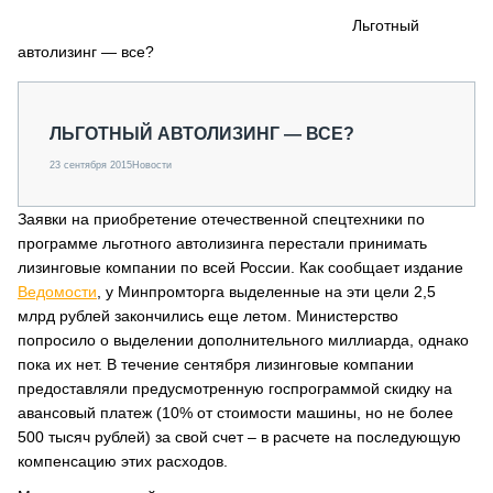
СЕРВИСМЕНЫ
Льготный
автолизинг — все?
СПЕЦПРОЕКТЫ
МЕРОПРИЯТИЯ
СТАТЬИ ПО КАТЕГОРИЯМ ТЕХНИКИ
ЛЬГОТНЫЙ АВТОЛИЗИНГ — ВСЕ?
О ПРОЕКТЕ
23 сентября 2015
Новости
Заявки на приобретение отечественной спецтехники по
программе льготного автолизинга перестали принимать
лизинговые компании по всей России. Как сообщает издание
Ведомости
, у Минпромторга выделенные на эти цели 2,5
млрд рублей закончились еще летом. Министерство
попросило о выделении дополнительного миллиарда, однако
пока их нет. В течение сентября лизинговые компании
предоставляли предусмотренную госпрограммой скидку на
авансовый платеж (10% от стоимости машины, но не более
500 тысяч рублей) за свой счет – в расчете на последующую
компенсацию этих расходов.