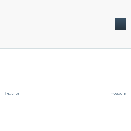
ТОПЛИВНЫЙ КРИЗИС
НОВОСТИ
CTT EXPO 2026
CTT EXPO 2025
КАК ПРОДЛИТЬ ЖИЗНЬ СПЕЦТЕХНИКЕ?
Главная
Новости
АНАЛИТИКА
ОБЗОР РЫНКА
ТЕХНИКА КРУПНЫМ ПЛАНОМ
ИСПЫТАТЕЛИ
ТЕХНОЛОГИИ
ДОРОЖНАЯ ИНДУСТРИЯ