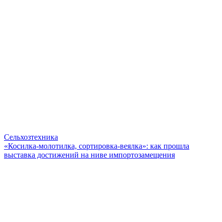
Сельхозтехника
«Косилка-молотилка, сортировка-веялка»: как прошла
выставка достижений на ниве импортозамещения