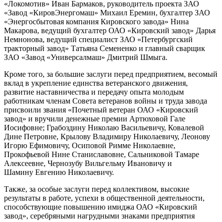
«Локомотив» Иван Бармаков, руководитель проекта ЗАО
«Завод «Киров­Энергомаш» Михаил Еремин, бухгалтер ЗАО
«Энергосбытовая компания Кировского завода» Нина
Макарова, ведущий бухгалтер ОАО «Кировский завод» Дарья
Немнонова, ведущий специалист ЗАО «Петербургский
тракторный завод» Татьяна Семененко и главный сварщик
ЗАО «Завод «Универсалмаш» Дмитрий Шмыга.
Кроме того, за большие заслуги перед предприятием, весомый
вклад в укрепление единства ветеранского движения,
развитие наставничества и передачу опыта молодым
работникам членам Совета ветеранов войны и труда завода
присвоили звания «Почетный ветеран ОАО «Кировский
завод» и вручили денежные премии Артюховой Гале
Иосифовне; Грабоздину Николаю Васильевичу, Ковалевой
Дине Петровне, Крылову Владимиру Николаевичу, Леонову
Игорю Ефимовичу, Осиповой Римме Николаевне,
Прокофьевой Нине Станиславовне, Сальниковой Тамаре
Алексеевне, Чернозубу Вильгельму Ивановичу и
Шамину Евгению Николаевичу.
Также, за особые заслуги перед коллективом, высокие
результаты в работе, успехи в общественной деятельности,
способствующие повышению имиджа ОАО «Кировский
завод», серебряными нагрудными знаками предприятия