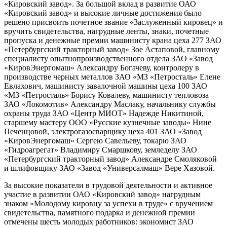
«Кировский завод». За большой вклад в развитие ОАО
«Кировский завод» и высокие личные достижения было
решено присвоить почетное звание «3аслуженный кировец» и
вручить свидетельства, нагрудные ленты, знаки, почетные
пропуска и денежные премии машинисту крана цеха 277 ЗАО
«Петербургский тракторный завод» Зое Астаповой, главному
специалисту опытно­производственного отдела ЗАО «Завод
«Киров­Энергомаш» Александру Богачеву, контролеру в
производстве черных металлов ЗАО «МЗ «Петросталь» Елене
Евлахович, машинисту завалочной машины цеха 100 ЗАО
«МЗ «Петросталь» Борису Ковалеву, машинисту тепловоза
ЗАО «Локомотив» Александру Маслаку, начальнику службы
охраны труда ЗАО «Центр МИОТ» Надежде Никитиной,
старшему мастеру ООО «Русские кузнечные заводы» Нине
Печенцовой, электрогазосварщику цеха 401 ЗАО «Завод
«Киров­Энергомаш» Сергею Савельеву, токарю ЗАО
«Гидроагрегат» Владимиру Смаршкову, земледелу ЗАО
«Петербургский тракторный завод» Александре Смоляковой
и шлифовщику ЗАО «Завод «Универсалмаш» Вере Хазовой.
За высокие показатели в трудовой деятельности и активное
участие в развитии ОАО «Кировский завод» нагрудным
знаком «Молодому кировцу за успехи в труде» с вручением
свидетельства, памятного подарка и денежной премии
отмечены шесть молодых работников: экономист ЗАО