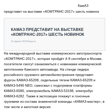
СЕРВИСМЕНЫ
КамАЗ
представит на выставке «КОМТРАНС-2017» шесть новинок
СПЕЦПРОЕКТЫ
МЕРОПРИЯТИЯ
СТАТЬИ ПО КАТЕГОРИЯМ ТЕХНИКИ
КАМАЗ ПРЕДСТАВИТ НА ВЫСТАВКЕ
О ПРОЕКТЕ
«КОМТРАНС-2017» ШЕСТЬ НОВИНОК
12 апреля 2017
Новости
На международной выставке коммерческого автотранспорта
«КОМТРАНС-2017», которая пройдёт 4-9 сентября в Москве,
посетители смогут ознакомиться с новинками коммерческой
автотехники Камского автозавода. На стенде лидера
российского грузового автомобилестроения представят
фургон КАМАЗ-65208, седельные тягачи КАМАЗ-65209 и
КАМАЗ-5490 NEO, самосвал с подогревом платформы
КАМАЗ-6580, электромобиль КАМАЗ-53198, электробус
КАМАЗ-6282. Также в экспозиции покажут и гоночные
грузовики из состава знаменитой команды «КАМАЗ-мастер», в
том числе и капотная версия.