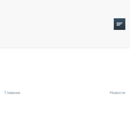
ТОПЛИВНЫЙ КРИЗИС
НОВОСТИ
CTT EXPO 2026
CTT EXPO 2025
КАК ПРОДЛИТЬ ЖИЗНЬ СПЕЦТЕХНИКЕ?
Главная
Новости
АНАЛИТИКА
ОБЗОР РЫНКА
ТЕХНИКА КРУПНЫМ ПЛАНОМ
ИСПЫТАТЕЛИ
ТЕХНОЛОГИИ
ДОРОЖНАЯ ИНДУСТРИЯ