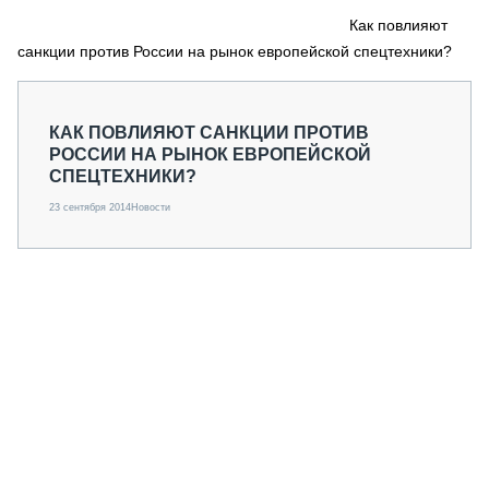
СЕРВИСМЕНЫ
Как повлияют
санкции против России на рынок европейской спецтехники?
СПЕЦПРОЕКТЫ
МЕРОПРИЯТИЯ
СТАТЬИ ПО КАТЕГОРИЯМ ТЕХНИКИ
КАК ПОВЛИЯЮТ САНКЦИИ ПРОТИВ
О ПРОЕКТЕ
РОССИИ НА РЫНОК ЕВРОПЕЙСКОЙ
СПЕЦТЕХНИКИ?
23 сентября 2014
Новости