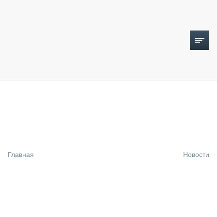
ТОПЛИВНЫЙ КРИЗИС
НОВОСТИ
CTT EXPO 2026
CTT EXPO 2025
КАК ПРОДЛИТЬ ЖИЗНЬ СПЕЦТЕХНИКЕ?
Главная
Новости
АНАЛИТИКА
ОБЗОР РЫНКА
ТЕХНИКА КРУПНЫМ ПЛАНОМ
ИСПЫТАТЕЛИ
ТЕХНОЛОГИИ
ДОРОЖНАЯ ИНДУСТРИЯ