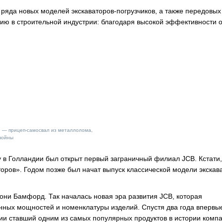
 ряда новых моделей экскаваторов-погрузчиков, а также передовых
ю в строительной индустрии: благодаря высокой эффективности 
 — прицеп-самосвал из металлолома,
войны
 в Голландии был открыт первый заграничный филиал JCB. Кстати,
ров». Годом позже был начат выпуск классической модели экскав
тони Бамфорд. Так началась новая эра развития JCB, которая
ных мощностей и номенклатуры изделий. Спустя два года впервы
вии ставший одним из самых популярных продуктов в истории компа