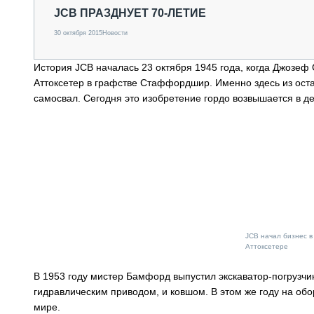
СПЕЦТЕХНИКА И ТРАНСПОРТ
JCB ПРАЗДНУЕТ 70-ЛЕТИЕ
ГРУЗОПЕРЕВОЗКИ
30 октября 2015
Новости
ФИНАНСЫ, ЛИЗИНГ, СТРАХОВАНИЕ
ТЕХНИКА КРУПНЫМ ПЛАНОМ
История JCB началась 23 октября 1945 года, когда Джозе
ИСПЫТАТЕЛИ
Аттоксетер в графстве Стаффордшир. Именно здесь из ост
ТЕХНОЛОГИИ
самосвал. Сегодня это изобретение гордо возвышается в 
ДОРОЖНАЯ ИНДУСТРИЯ
СЕРВИСМЕНЫ
JCB начал бизнес 
Аттоксетере
В 1953 году мистер Бамфорд выпустил экскаватор-погрузч
гидравлическим приводом, и ковшом. В этом же году на об
мире.