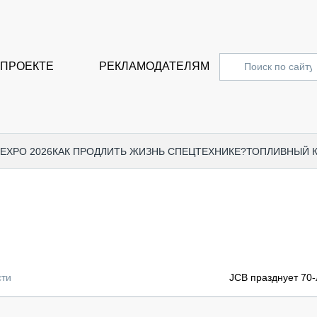
 ПРОЕКТЕ
РЕКЛАМОДАТЕЛЯМ
 EXPO 2026
КАК ПРОДЛИТЬ ЖИЗНЬ СПЕЦТЕХНИКЕ?
ТОПЛИВНЫЙ 
СПЕЦПРОЕКТЫ
СТАТЬ
EXPO CTT 2024
ДОРОЖ
EXPO CTT 2023
ГРУЗО
EXPO CTT 2022
КОММЕ
сти
JCB празднует 70-
КОМТРАНС 2021
ПОДЪЁ
МЕРОПРИЯТИЯ
ПРИЦЕ