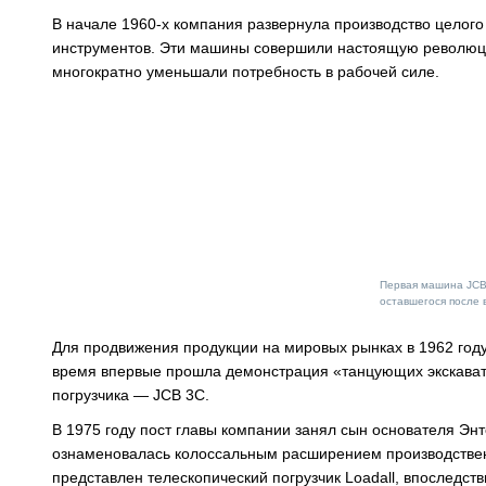
В начале 1960-х компания развернула производство целого
инструментов. Эти машины совершили настоящую революци
многократно уменьшали потребность в рабочей силе.
Первая машина JCB
оставшегося после 
Для продвижения продукции на мировых рынках в 1962 году
время впервые прошла демонстрация «танцующих экскавато
погрузчика — JCB 3C.
В 1975 году пост главы компании занял сын основателя Эн
ознаменовалась колоссальным расширением производствен
представлен телескопический погрузчик Loadall, впоследст