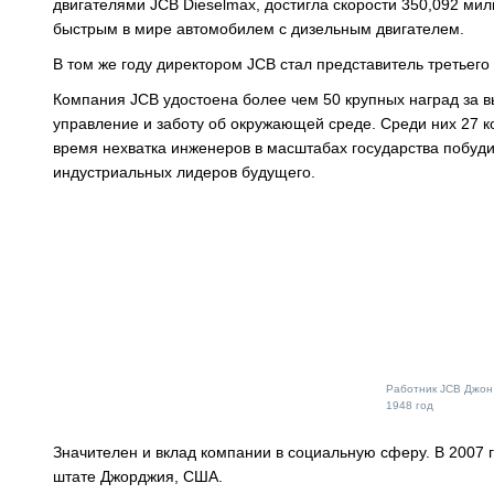
двигателями JCB Dieselmax, достигла скорости 350,092 ми
быстрым в мире автомобилем с дизельным двигателем.
В том же году директором JCB стал представитель третьег
Компания JCB удостоена более чем 50 крупных наград за вы
управление и заботу об окружающей среде. Среди них 27 ко
время нехватка инженеров в масштабах государства побуд
индустриальных лидеров будущего.
Работник JCB Джон
1948 год
Значителен и вклад компании в социальную сферу. В 2007 
штате Джорджия, США.