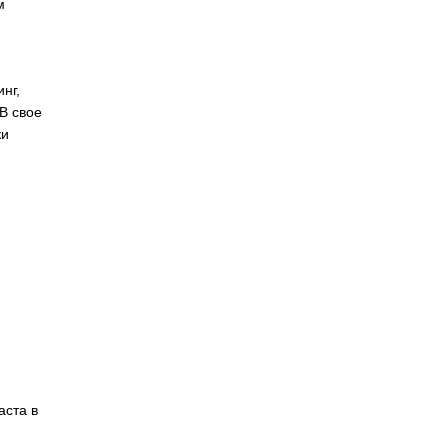
м
нг,
В свое
ки
аста в