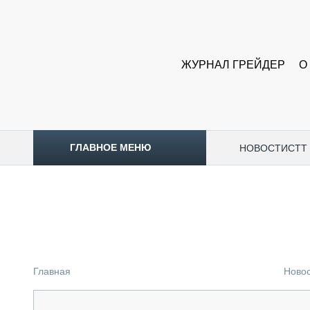
ЖУРНАЛ ГРЕЙДЕР
О
ГЛАВНОЕ МЕНЮ
НОВОСТИ
CTT
ТОПЛИВНЫЙ КРИЗИС
НОВОСТИ
CTT EXPO 2026
CTT EXPO 2025
КАК ПРОДЛИТЬ ЖИЗНЬ СПЕЦТЕХНИКЕ?
Главная
Ново
АНАЛИТИКА
ОБЗОР РЫНКА