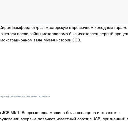
ОБЗОР ПРОШЕДШИХ МЕРОПРИЯТИЙ
КОММУ
БЛИЖАЙШИЕ МЕРОПРИЯТИЯ
ПАССА
СЕЛЬХ
ТЕХНИ
ф Сирил Бамфорд открыл мастерскую в крошечном холодном гараже
КАРЬЕ
авшегося после войны металлолома был изготовлен первый прицеп
демонстрационном зале Музея истории JCB.
ЛОГИС
АВТОМ
КОМПЛ
в арендованном маленьком гараже в
ик JCB Mk 1. Впервые одна машина была оснащена и отвалом с
орудовании впервые появился известный логотип JCB, признанный 