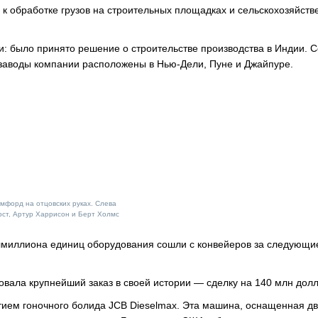
к обработке грузов на строительных площадках и сельскохозяйств
и: было принято решение о строительстве производства в Индии. 
 заводы компании расположены в Нью-Дели, Пуне и Джайпуре.
мфорд на отцовских руках. Слева
ст, Артур Харрисон и Берт Холмс
лмиллиона единиц оборудования сошли с конвейеров за следующи
овала крупнейший заказ в своей истории — сделку на 140 млн долл
стием гоночного болида JCB Dieselmax. Эта машина, оснащенная д