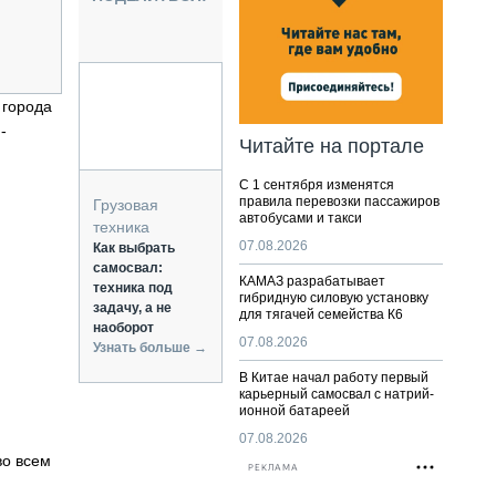
НАЛЬНАЯ ТЕХНИКА
ЖИРСКИЙ ТРАНСПОРТ
ОЗТЕХНИКА
КА СПЕЦИАЛЬНОГО НАЗНАЧЕНИЯ
 города
РНАЯ ТЕХНИКА
-
Читайте на портале
ТИКА И СКЛАД
С 1 сентября изменятся
АТИЗАЦИЯ И ТЕХНОЛОГИИ
правила перевозки пассажиров
Грузовая
автобусами и такси
ЕКТУЮЩИЕ И СЕРВИС
техника
07.08.2026
Как выбрать
самосвал:
КАМАЗ разрабатывает
техника под
гибридную силовую установку
задачу, а не
для тягачей семейства К6
наоборот
07.08.2026
Узнать больше →
В Китае начал работу первый
карьерный самосвал с натрий-
ионной батареей
07.08.2026
во всем
РЕКЛАМА