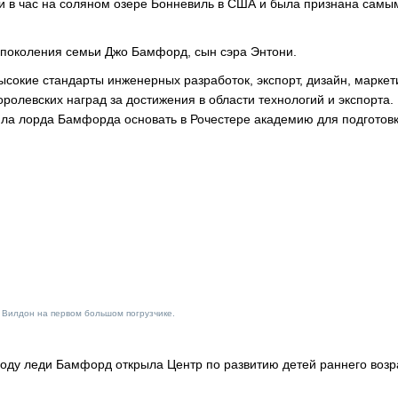
ли в час на соляном озере Бонневиль в США и была признана самы
о поколения семьи Джо Бамфорд, сын сэра Энтони.
сокие стандарты инженерных разработок, экспорт, дизайн, маркети
ролевских наград за достижения в области технологий и экспорта. 
ила лорда Бамфорда основать в Рочестере академию для подготов
 Вилдон на первом большом погрузчике.
году леди Бамфорд открыла Центр по развитию детей раннего возр