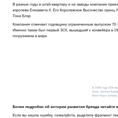
В разные годы в штаб-квартиру и на заводы компании прие
королева Елизавета II, Его Королевское Высочество принц 
Тони Блэр.
Компания отмечает годовщину ограниченным выпуском 70 э
Именно таким был первый 3СХ, вышедший с конвейера в 19
погрузчиком в мире.
В 1948 году JCB пе
Холл. Энтони Бамф
Билл Херст (слева)
Более подробно об истории развития бренда читайте 
Если вы нашли ошибку, пожалуйста, выделите фрагмент те