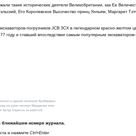
зжали такие исторические деятели Великобритании, как Ее Величес
Уэльский, Его Королевское Высочество принц Уильям, Маргарет Тэт
кскаваторов-погрузчиков JCB 3CX в легендарном красно-желтом цв
77 году и ставший впоследствии самым популярным экскаватором-
реехал в здание конюшни Крэйкмарш-
орд на руках матери Марджори пока
 и Артур Харисон за работой
в ближайшем номере журнала.
кста и нажмите
Ctrl+Enter
.