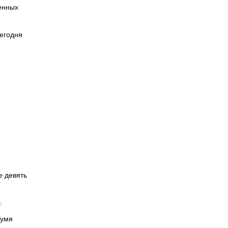
енных
Сегодня
е девять
.
вумя