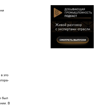
они
 в это
атора-
е был
нии. В