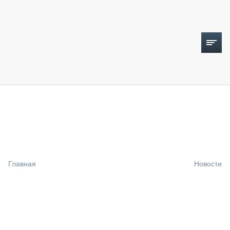
ТОПЛИВНЫЙ КРИЗИС
НОВОСТИ
CTT EXPO 2026
CTT EXPO 2025
КАК ПРОДЛИТЬ ЖИЗНЬ СПЕЦТЕХНИКЕ?
Главная
Новости
АНАЛИТИКА
ОБЗОР РЫНКА
ТЕХНИКА КРУПНЫМ ПЛАНОМ
ИСПЫТАТЕЛИ
ТЕХНОЛОГИИ
ДОРОЖНАЯ ИНДУСТРИЯ