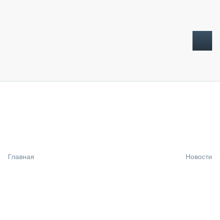
ТОПЛИВНЫЙ КРИЗИС
НОВОСТИ
CTT EXPO 2026
CTT EXPO 2025
КАК ПРОДЛИТЬ ЖИЗНЬ СПЕЦТЕХНИКЕ?
Главная
Новости
АНАЛИТИКА
ОБЗОР РЫНКА
ТЕХНИКА КРУПНЫМ ПЛАНОМ
ИСПЫТАТЕЛИ
ТЕХНОЛОГИИ
ДОРОЖНАЯ ИНДУСТРИЯ