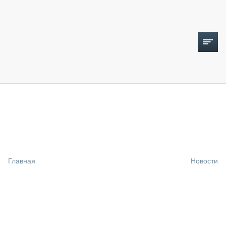
ТОПЛИВНЫЙ КРИЗИС
НОВОСТИ
CTT EXPO 2026
CTT EXPO 2025
КАК ПРОДЛИТЬ ЖИЗНЬ СПЕЦТЕХНИКЕ?
Главная
Новости
АНАЛИТИКА
ОБЗОР РЫНКА
ТЕХНИКА КРУПНЫМ ПЛАНОМ
ИСПЫТАТЕЛИ
ТЕХНОЛОГИИ
ДОРОЖНАЯ ИНДУСТРИЯ