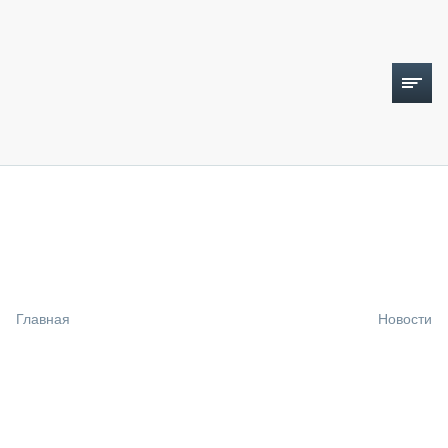
ТОПЛИВНЫЙ КРИЗИС
НОВОСТИ
CTT EXPO 2026
CTT EXPO 2025
КАК ПРОДЛИТЬ ЖИЗНЬ СПЕЦТЕХНИКЕ?
Главная
Новости
АНАЛИТИКА
ОБЗОР РЫНКА
ТЕХНИКА КРУПНЫМ ПЛАНОМ
ИСПЫТАТЕЛИ
ТЕХНОЛОГИИ
ДОРОЖНАЯ ИНДУСТРИЯ