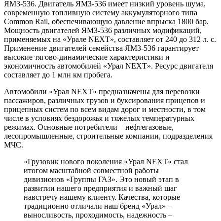
ЯМЗ-536. Двигатель ЯМЗ-536 имеет низкий уровень шума,
современную топливную систему аккумуляторного типа
Common Rail, обеспечивающую давление впрыска 1800 бар.
Мощность двигателей ЯМЗ-536 различных модификаций,
применяемых на «Урале NEXT», составляет от 240 до 312 л. с.
Применение двигателей семейства ЯМЗ-536 гарантирует
высокие тягово-динамические характеристики и
экономичность автомобилей «Урал NEXT». Ресурс двигателя
составляет до 1 млн км пробега.
Автомобили «Урал NEXT» предназначены для перевозки
пассажиров, различных грузов и буксирования прицепов и
прицепных систем по всем видам дорог и местности, в том
числе в условиях бездорожья и тяжелых температурных
режимах. Основные потребители – нефтегазовые,
лесопромышленные, строительные компании, подразделения
МЧС.
«Грузовик нового поколения «Урал NEXT» стал
итогом масштабной совместной работы
дивизионов «Группы ГАЗ». Это новый этап в
развитии нашего предприятия и важный шаг
навстречу нашему клиенту. Качества, которые
традиционно отличали наш бренд «Урал» –
выносливость, проходимость, надежность –