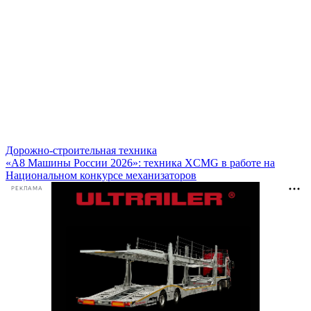
Дорожно-строительная техника
«А8 Машины России 2026»: техника XCMG в работе на
Национальном конкурсе механизаторов
РЕКЛАМА