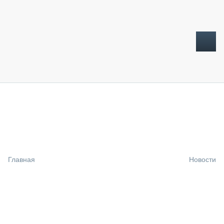
ТОПЛИВНЫЙ КРИЗИС
НОВОСТИ
CTT EXPO 2026
CTT EXPO 2025
КАК ПРОДЛИТЬ ЖИЗНЬ СПЕЦТЕХНИКЕ?
Главная
Новости
АНАЛИТИКА
ОБЗОР РЫНКА
ТЕХНИКА КРУПНЫМ ПЛАНОМ
ИСПЫТАТЕЛИ
ТЕХНОЛОГИИ
ДОРОЖНАЯ ИНДУСТРИЯ