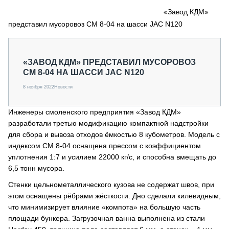
СЕРВИСМЕНЫ
«Завод КДМ»
представил мусоровоз СМ 8-04 на шасси JAC N120
СПЕЦПРОЕКТЫ
МЕРОПРИЯТИЯ
СТАТЬИ ПО КАТЕГОРИЯМ ТЕХНИКИ
«ЗАВОД КДМ» ПРЕДСТАВИЛ МУСОРОВОЗ
О ПРОЕКТЕ
СМ 8-04 НА ШАССИ JAC N120
8 ноября 2022
Новости
Инженеры смоленского предприятия «Завод КДМ»
разработали третью модификацию компактной надстройки
для сбора и вывоза отходов ёмкостью 8 кубометров. Модель с
индексом СМ 8-04 оснащена прессом с коэффициентом
уплотнения 1:7 и усилием 22000 кг/с, и способна вмещать до
6,5 тонн мусора.
Стенки цельнометаллического кузова не содержат швов, при
этом оснащены рёбрами жёсткости. Дно сделали килевидным,
что минимизирует влияние «компота» на большую часть
площади бункера. Загрузочная ванна выполнена из стали