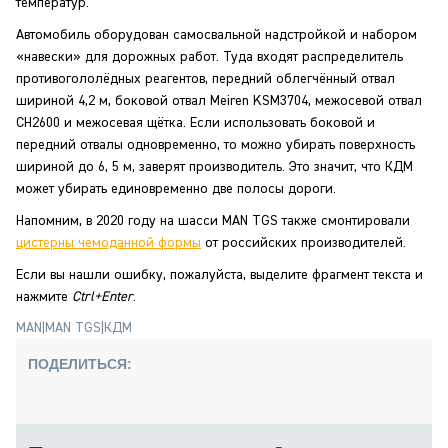
температур.
Автомобиль оборудован самосвальной надстройкой и набором
«навески» для дорожных работ. Туда входят распределитель
противогололёдных реагентов, передний облегчённый отвал
шириной 4,2 м, боковой отвал Meiren KSM3704, межосевой отвал
CH2600 и межосевая щётка. Если использовать боковой и
передний отвалы одновременно, то можно убирать поверхность
шириной до 6, 5 м, заверят производитель. Это значит, что КДМ
может убирать единовременно две полосы дороги.
Напомним, в 2020 году на шасси MAN TGS также смонтировали
цистерны чемоданной формы
от российских производителей.
Если вы нашли ошибку, пожалуйста, выделите фрагмент текста и
нажмите
Ctrl+Enter
.
MAN
|
MAN TGS
|
КДМ
ПОДЕЛИТЬСЯ: