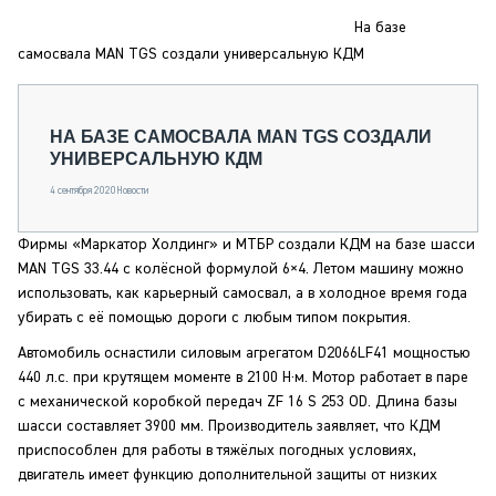
СЕРВИСМЕНЫ
На базе
СПЕЦПРОЕКТЫ
самосвала MAN TGS создали универсальную КДМ
МЕРОПРИЯТИЯ
СТАТЬИ ПО КАТЕГОРИЯМ ТЕХНИКИ
НА БАЗЕ САМОСВАЛА MAN TGS СОЗДАЛИ
О ПРОЕКТЕ
УНИВЕРСАЛЬНУЮ КДМ
4 сентября 2020
Новости
Фирмы «Маркатор Холдинг» и МТБР создали КДМ на базе шасси
MAN TGS 33.44 с колёсной формулой 6×4. Летом машину можно
использовать, как карьерный самосвал, а в холодное время года
убирать с её помощью дороги с любым типом покрытия.
Автомобиль оснастили силовым агрегатом D2066LF41 мощностью
440 л.с. при крутящем моменте в 2100 Н·м. Мотор работает в паре
с механической коробкой передач ZF 16 S 253 OD. Длина базы
шасси составляет 3900 мм. Производитель заявляет, что КДМ
приспособлен для работы в тяжёлых погодных условиях,
двигатель имеет функцию дополнительной защиты от низких