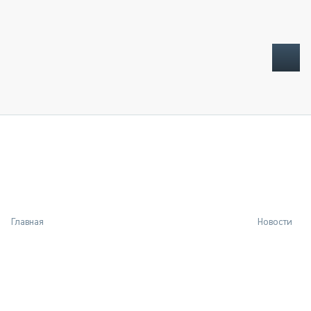
ТОПЛИВНЫЙ КРИЗИС
НОВОСТИ
CTT EXPO 2026
CTT EXPO 2025
КАК ПРОДЛИТЬ ЖИЗНЬ СПЕЦТЕХНИКЕ?
Главная
Новости
АНАЛИТИКА
ОБЗОР РЫНКА
ТЕХНИКА КРУПНЫМ ПЛАНОМ
ИСПЫТАТЕЛИ
ТЕХНОЛОГИИ
ДОРОЖНАЯ ИНДУСТРИЯ