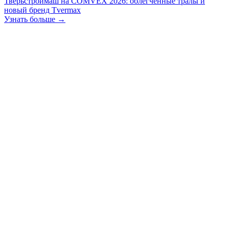
Тверьстроймаш на COMVEX 2026: облегчённые тралы и
новый бренд Tvermax
Узнать больше →