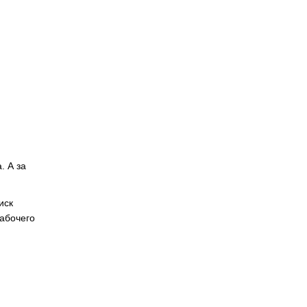
. А за
иск
рабочего