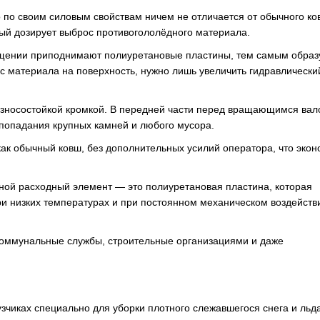
о по своим силовым свойствам ничем не отличается от обычного ко
ый дозирует выброс противогололёдного материала.
ращении приподнимают полиуретановые пластины, тем самым образ
 материала на поверхность, нужно лишь увеличить гидравлически
 износостойкой кромкой. В передней части перед вращающимся ва
 попадания крупных камней и любого мусора.
ак обычный ковш, без дополнительных усилий оператора, что экон
вной расходный элемент — это полиуретановая пластина, которая
ри низких температурах и при постоянном механическом воздейств
коммунальные службы, строительные организациями и даже
зчиках специально для уборки плотного слежавшегося снега и льда