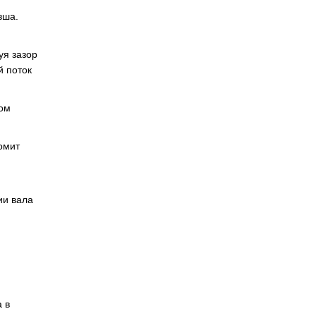
вша.
уя зазор
й поток
лом
омит
ии вала
 в