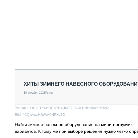
ХИТЫ ЗИМНЕГО НАВЕСНОГО ОБОРУДОВАНИ
10 декабря 2023
Рынок
Реклама. ООО ТЕХНОПАРК «ИМПУЛЬС» ИНН 5009076042
Erid: 4CQwVszH9pWwJHRXvBG
Найти зимнее навесное оборудование на мини-погрузчик —
вариантов. К тому же при выборе решения нужно чётко оп