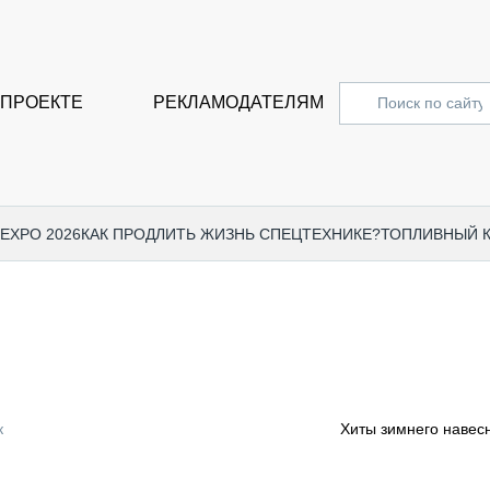
 ПРОЕКТЕ
РЕКЛАМОДАТЕЛЯМ
 EXPO 2026
КАК ПРОДЛИТЬ ЖИЗНЬ СПЕЦТЕХНИКЕ?
ТОПЛИВНЫЙ 
СПЕЦПРОЕКТЫ
СТАТЬ
EXPO CTT 2024
ДОРОЖ
EXPO CTT 2023
ГРУЗО
EXPO CTT 2022
КОММЕ
к
Хиты зимнего навес
КОМТРАНС 2021
ПОДЪЁ
МЕРОПРИЯТИЯ
ПРИЦЕ