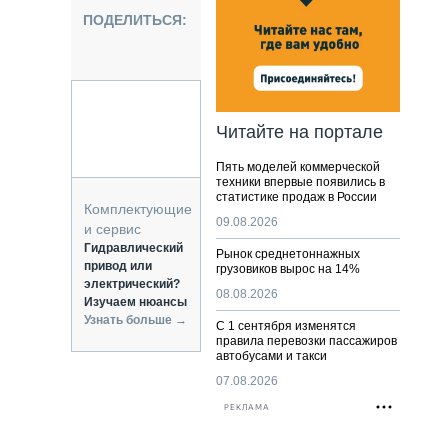
НАЛЬНАЯ ТЕХНИКА
ПОДЕЛИТЬСЯ:
ЖИРСКИЙ ТРАНСПОРТ
ОЗТЕХНИКА
КА СПЕЦИАЛЬНОГО НАЗНАЧЕНИЯ
РНАЯ ТЕХНИКА
Читайте на портале
ТИКА И СКЛАД
Пять моделей коммерческой
АТИЗАЦИЯ И ТЕХНОЛОГИИ
техники впервые появились в
статистике продаж в России
ЕКТУЮЩИЕ И СЕРВИС
Комплектующие
09.08.2026
и сервис
Гидравлический
Рынок среднетоннажных
привод или
грузовиков вырос на 14%
электрический?
08.08.2026
Изучаем нюансы
Узнать больше →
С 1 сентября изменятся
правила перевозки пассажиров
автобусами и такси
07.08.2026
РЕКЛАМА