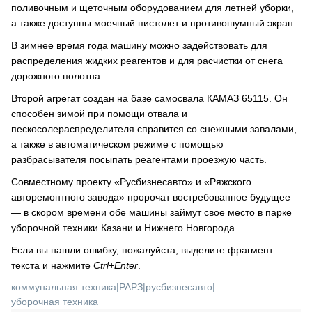
поливочным и щеточным оборудованием для летней уборки,
а также доступны моечный пистолет и противошумный экран.
В зимнее время года машину можно задействовать для
распределения жидких реагентов и для расчистки от снега
дорожного полотна.
Второй агрегат создан на базе самосвала КАМАЗ 65115. Он
способен зимой при помощи отвала и
пескосолераспределителя справится со снежными завалами,
а также в автоматическом режиме с помощью
разбрасывателя посыпать реагентами проезжую часть.
Совместному проекту «Русбизнесавто» и «Ряжского
авторемонтного завода» пророчат востребованное будущее
— в скором времени обе машины займут свое место в парке
уборочной техники Казани и Нижнего Новгорода.
Если вы нашли ошибку, пожалуйста, выделите фрагмент
текста и нажмите
Ctrl+Enter
.
коммунальная техника
|
РАРЗ
|
русбизнесавто
|
уборочная техника