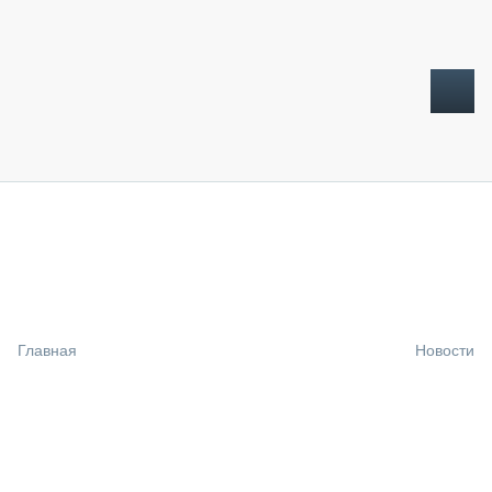
ТОПЛИВНЫЙ КРИЗИС
НОВОСТИ
CTT EXPO 2026
CTT EXPO 2025
КАК ПРОДЛИТЬ ЖИЗНЬ СПЕЦТЕХНИКЕ?
Главная
Новости
АНАЛИТИКА
ОБЗОР РЫНКА
ТЕХНИКА КРУПНЫМ ПЛАНОМ
ИСПЫТАТЕЛИ
ТЕХНОЛОГИИ
ДОРОЖНАЯ ИНДУСТРИЯ