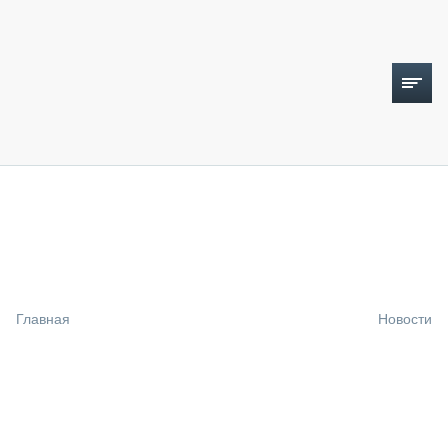
ТОПЛИВНЫЙ КРИЗИС
НОВОСТИ
CTT EXPO 2026
CTT EXPO 2025
КАК ПРОДЛИТЬ ЖИЗНЬ СПЕЦТЕХНИКЕ?
Главная
Новости
АНАЛИТИКА
ОБЗОР РЫНКА
ТЕХНИКА КРУПНЫМ ПЛАНОМ
ИСПЫТАТЕЛИ
ТЕХНОЛОГИИ
ДОРОЖНАЯ ИНДУСТРИЯ