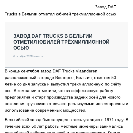
СЕРВИСМЕНЫ
Завод DAF
Trucks в Бельгии отметил юбилей трёхмиллионной осью
СПЕЦПРОЕКТЫ
МЕРОПРИЯТИЯ
СТАТЬИ ПО КАТЕГОРИЯМ ТЕХНИКИ
ЗАВОД DAF TRUCKS В БЕЛЬГИИ
О ПРОЕКТЕ
ОТМЕТИЛ ЮБИЛЕЙ ТРЁХМИЛЛИОННОЙ
ОСЬЮ
6 октября 2021
Новости
В конце сентября завод DAF Trucks Vlaanderen,
расположенный в городе Вестерло, Бельгия, отметил 50-
летие со дня запуска и выпустил трёхмиллионную по счёту
ось. В компании отметили, что за эффективную работу
предприятия и старт производства задних осей для нового
поколения грузовиков отвечают реализуемые инвестпроекты и
использование современных мощностей.
Бельгийский завод был запущен в эксплуатацию в 1971 году. В
течение всех 50 лет работы местные инженеры занимались
разработкой собственных осей и их производством. Кроме