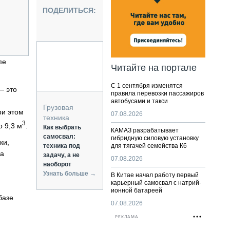
НАЛЬНАЯ ТЕХНИКА
ПОДЕЛИТЬСЯ:
ЖИРСКИЙ ТРАНСПОРТ
ОЗТЕХНИКА
КА СПЕЦИАЛЬНОГО НАЗНАЧЕНИЯ
РНАЯ ТЕХНИКА
пе
Читайте на портале
ТИКА И СКЛАД
С 1 сентября изменятся
АТИЗАЦИЯ И ТЕХНОЛОГИИ
— это
правила перевозки пассажиров
автобусами и такси
ЕКТУЮЩИЕ И СЕРВИС
Грузовая
ри этом
07.08.2026
техника
3
о 9,3 м
.
Как выбрать
КАМАЗ разрабатывает
самосвал:
гибридную силовую установку
ки,
техника под
для тягачей семейства К6
са
задачу, а не
07.08.2026
наоборот
Узнать больше →
В Китае начал работу первый
карьерный самосвал с натрий-
ионной батареей
базе
07.08.2026
РЕКЛАМА