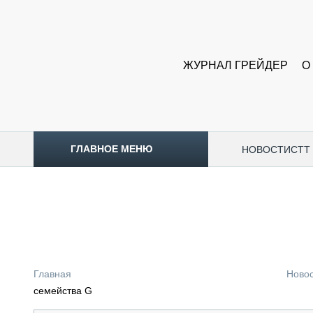
ЖУРНАЛ ГРЕЙДЕР
О
ГЛАВНОЕ МЕНЮ
НОВОСТИ
CTT
ТОПЛИВНЫЙ КРИЗИС
НОВОСТИ
CTT EXPO 2026
CTT EXPO 2025
КАК ПРОДЛИТЬ ЖИЗНЬ СПЕЦТЕХНИКЕ?
Главная
Ново
АНАЛИТИКА
семейства G
ОБЗОР РЫНКА