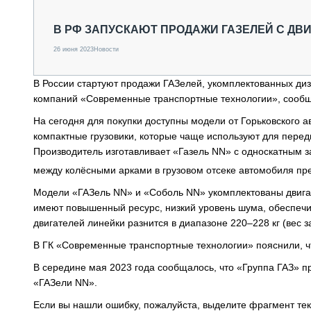
СПЕЦТЕХНИКА И ТРАНСПОРТ
ГРУЗОПЕРЕВОЗКИ
В РФ ЗАПУСКАЮТ ПРОДАЖИ ГАЗЕЛЕЙ С ДВ
ФИНАНСЫ, ЛИЗИНГ, СТРАХОВАНИЕ
26 июня 2023
Новости
ТЕХНИКА КРУПНЫМ ПЛАНОМ
ИСПЫТАТЕЛИ
В России стартуют продажи ГАЗелей, укомплектованных диз
ТЕХНОЛОГИИ
компаний «Современные транспортные технологии», сообща
ДОРОЖНАЯ ИНДУСТРИЯ
СЕРВИСМЕНЫ
На сегодня для покупки доступны модели от Горьковского
компактные грузовики, которые чаще используют для перед
Производитель изготавливает «Газель NN» с односкатным з
между колёсными арками в грузовом отсеке автомобиля пред
Модели «ГАЗель NN» и «Соболь NN» укомплектованы двигат
имеют повышенный ресурс, низкий уровень шума, обеспечив
двигателей линейки разнится в диапазоне 220–228 кг (вес 
В ГК «Современные транспортные технологии» пояснили, ч
В середине мая 2023 года сообщалось, что «Группа ГАЗ» п
«ГАЗели NN».
Если вы нашли ошибку, пожалуйста, выделите фрагмент те