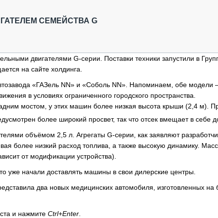
ОБЗОР ПРОШЕДШИХ МЕРОПРИЯТИЙ
КОММУ
БЛИЖАЙШИЕ МЕРОПРИЯТИЯ
ПАССА
ИГАТЕЛЕМ СЕМЕЙСТВА G
СЕЛЬХ
ТЕХНИ
КАРЬЕ
ельными двигателями G-серии. Поставки техники запустили в Груп
ется на сайте холдинга.
ЛОГИС
АВТОМ
 автозавода «ГАЗель NN» и «Соболь NN». Напоминаем, обе модели 
вижения в условиях ограниченного городского пространства.
КОМПЛ
адним мостом, у этих машин более низкая высота крыши (2,4 м). П
усмотрен более широкий просвет, так что отсек вмещает в себе д
елями объёмом 2,5 л. Агрегаты G-серии, как заявляют разработчи
ая более низкий расход топлива, а также высокую динамику. Мас
зависит от модификации устройства).
то уже начали доставлять машины в свои дилерские центры.
редставила два новых медицинских автомобиля, изготовленных на 
кста и нажмите
Ctrl+Enter
.