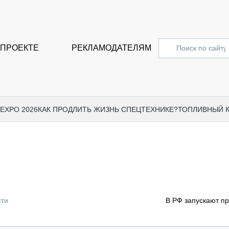
 ПРОЕКТЕ
РЕКЛАМОДАТЕЛЯМ
 EXPO 2026
КАК ПРОДЛИТЬ ЖИЗНЬ СПЕЦТЕХНИКЕ?
ТОПЛИВНЫЙ 
СПЕЦПРОЕКТЫ
СТАТЬ
EXPO CTT 2024
ДОРОЖ
EXPO CTT 2023
ГРУЗО
EXPO CTT 2022
КОММЕ
сти
В РФ запускают п
КОМТРАНС 2021
ПОДЪЁ
МЕРОПРИЯТИЯ
ПРИЦЕ