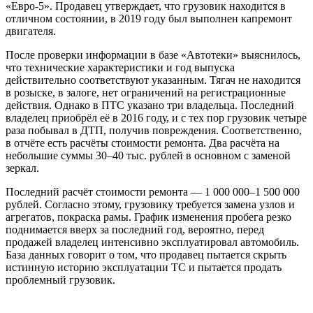
«Евро-5». Продавец утверждает, что грузовик находится в
отличном состоянии, в 2019 году был выполнен капремонт
двигателя.
После проверки информации в базе «Автотеки» выяснилось,
что технические характеристики и год выпуска
действительно соответствуют указанным. Тягач не находится
в розыске, в залоге, нет ограничений на регистрационные
действия. Однако в ПТС указано три владельца. Последний
владелец приобрёл её в 2016 году, и с тех пор грузовик четыре
раза побывал в ДТП, получив повреждения. Соответственно,
в отчёте есть расчёты стоимости ремонта. Два расчёта на
небольшие суммы 30–40 тыс. рублей в основном с заменой
зеркал.
Последний расчёт стоимости ремонта — 1 000 000–1 500 000
рублей. Согласно этому, грузовику требуется замена узлов и
агрегатов, покраска рамы. График изменения пробега резко
поднимается вверх за последний год, вероятно, перед
продажей владелец интенсивно эксплуатировал автомобиль.
База данных говорит о том, что продавец пытается скрыть
истинную историю эксплуатации ТС и пытается продать
проблемный грузовик.