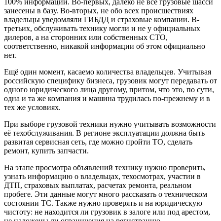
100% информации. Во-первых, далеко не все грузовые шасси
занесены в базу. Во-вторых, не обо всех происшествиях
владельцы уведомляли ГИБДД и страховые компании. В-
третьих, обслуживать технику могли и не у официальных
дилеров, а на сторонних или собственных СТО,
соответственно, никакой информации об этом официально
нет.
Ещё один момент, касаемо количества владельцев. Учитывая
российскую специфику бизнеса, грузовик могут передавать от
одного юридического лица другому, притом, что это, по сути,
одна и та же компания и машина трудилась по-прежнему и в
тех же условиях.
При выборе грузовой техники нужно учитывать возможности
её техобслуживания. В регионе эксплуатации должна быть
развитая сервисная сеть, где можно пройти ТО, сделать
ремонт, купить запчасти.
На этапе просмотра объявлений технику нужно проверить,
узнать информацию о владельцах, техосмотрах, участии в
ДТП, страховых выплатах, расчетах ремонта, реальном
пробеге. Эти данные могут много рассказать о техническом
состоянии ТС. Также нужно проверять и на юридическую
чистоту: не находится ли грузовик в залоге или под арестом,
не наложены ли ограничения на регистрацию.