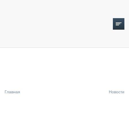
ТОПЛИВНЫЙ КРИЗИС
НОВОСТИ
CTT EXPO 2026
CTT EXPO 2025
КАК ПРОДЛИТЬ ЖИЗНЬ СПЕЦТЕХНИКЕ?
Главная
Новости
АНАЛИТИКА
ОБЗОР РЫНКА
ТЕХНИКА КРУПНЫМ ПЛАНОМ
ИСПЫТАТЕЛИ
ТЕХНОЛОГИИ
ДОРОЖНАЯ ИНДУСТРИЯ