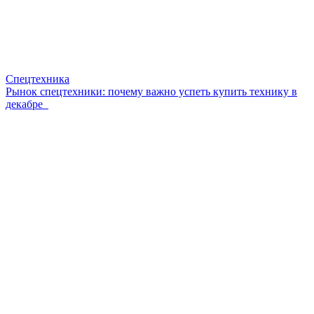
Спецтехника
Рынок спецтехники: почему важно успеть купить технику в
декабре