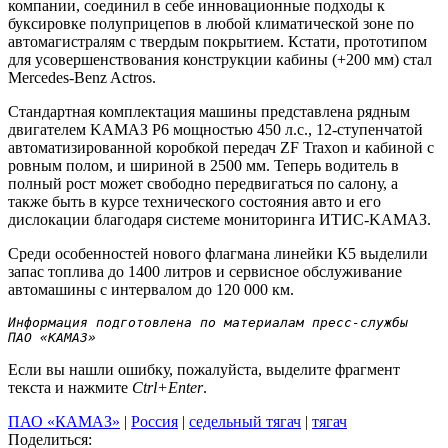
компании, соединил в себе инновационные подходы к
буксировке полуприцепов в любой климатической зоне по
автомагистралям с твердым покрытием. Кстати, прототипом
для усовершенствования конструкции кабины (+200 мм) стал
Mercedes-Benz Actros.
Стандартная комплектация машины представлена рядным
двигателем KAMAЗ Р6 мощностью 450 л.с., 12-ступенчатой
автоматизированной коробкой передач ZF Traxon и кабиной с
ровным полом, и шириной в 2500 мм. Теперь водитель в
полный рост может свободно передвигаться по салону, а
также быть в курсе технического состояния авто и его
дислокации благодаря системе мониторинга ИТИС-KAMAЗ.
Среди особенностей нового флагмана линейки К5 выделили
запас топлива до 1400 литров и сервисное обслуживание
автомашины с интервалом до 120 000 км.
Информация подготовлена по материалам пресс-службы  
ПАО «КАМАЗ» 
Если вы нашли ошибку, пожалуйста, выделите фрагмент
текста и нажмите
Ctrl+Enter
.
ПАО «КАМАЗ»
|
Россия
|
седельный тягач
|
тягач
Поделиться: