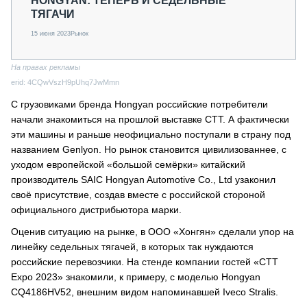
HONGYAN: ТЕПЕРЬ И СЕДЕЛЬНЫЕ
ТЯГАЧИ
15 июня 2023
Рынок
На правах рекламы
erid: 4CQwVszH9pUhq7JwMmn
С грузовиками бренда Hongyan российские потребители
начали знакомиться на прошлой выставке СТТ. А фактически
эти машины и раньше неофициально поступали в страну под
названием Genlyon. Но рынок становится цивилизованнее, с
уходом европейской «большой семёрки» китайский
производитель SAIC Hongyan Automotive Co., Ltd узаконил
своё присутствие, создав вместе с российской стороной
официального дистрибьютора марки.
Оценив ситуацию на рынке, в ООО «Хонгян» сделали упор на
линейку седельных тягачей, в которых так нуждаются
российские перевозчики. На стенде компании гостей «СТТ
Expo 2023» знакомили, к примеру, с моделью Hongyan
CQ4186HV52, внешним видом напоминавшей Iveco Stralis.