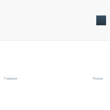
ТОПЛИВНЫЙ КРИЗИС
НОВОСТИ
CTT EXPO 2026
CTT EXPO 2025
КАК ПРОДЛИТЬ ЖИЗНЬ СПЕЦТЕХНИКЕ?
Главная
Рынок
АНАЛИТИКА
ОБЗОР РЫНКА
ТЕХНИКА КРУПНЫМ ПЛАНОМ
ИСПЫТАТЕЛИ
ТЕХНОЛОГИИ
ДОРОЖНАЯ ИНДУСТРИЯ