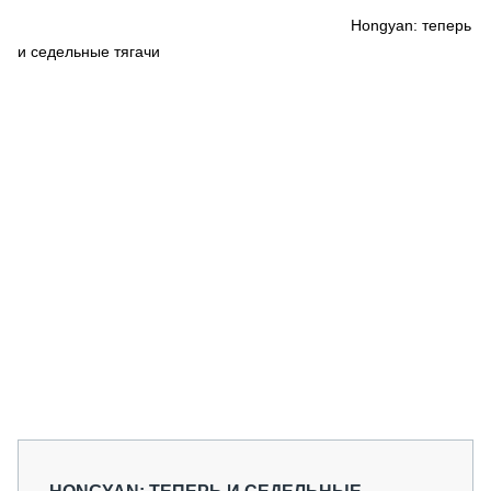
СЕРВИСМЕНЫ
Hongyan: теперь
и седельные тягачи
СПЕЦПРОЕКТЫ
МЕРОПРИЯТИЯ
СТАТЬИ ПО КАТЕГОРИЯМ ТЕХНИКИ
О ПРОЕКТЕ