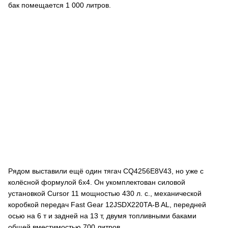
бак помещается 1 000 литров.
Рядом выставили ещё один тягач CQ4256E8V43, но уже с
колёсной формулой 6х4. Он укомплектован силовой
установкой Cursor 11 мощностью 430 л. с., механической
коробкой передач Fast Gear 12JSDX220TA-B AL, передней
осью на 6 т и задней на 13 т, двумя топливными баками
общей вместимостью 700 литров.