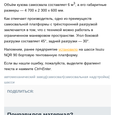
3
Объём кузова самосвала составляет 6 м
, а его габаритные
размеры — 4 700 х 2 300 х 600 мм.
Как отмечает производитель, одно из преимуществ
самосвальной платформы с трёхсторонней разгрузкой
заключается в том, что с техникой можно работать в
ограниченном маневровом пространстве. Угол боковой
разгрузки составляет 45°, задней разгрузки — 30°.
Напомним, ранее предприятие
установило
на шасси Isuzu
NQR 90 бортовую тентованную платформу.
Если вы нашли ошибку, пожалуйста, выделите фрагмент
текста и нажмите
Ctrl+Enter
.
автомеханический завод
|
самосвал
|
самосвальная надстройка
|
шасси
ПОДЕЛИТЬСЯ:
Понравился материал?