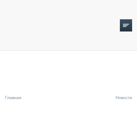
ТОПЛИВНЫЙ КРИЗИС
НОВОСТИ
CTT EXPO 2026
CTT EXPO 2025
КАК ПРОДЛИТЬ ЖИЗНЬ СПЕЦТЕХНИКЕ?
Главная
Новости
АНАЛИТИКА
ОБЗОР РЫНКА
ТЕХНИКА КРУПНЫМ ПЛАНОМ
ИСПЫТАТЕЛИ
ТЕХНОЛОГИИ
ДОРОЖНАЯ ИНДУСТРИЯ