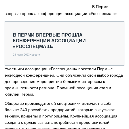
СЕРВИСМЕНЫ
В Перми
впервые прошла конференция ассоциации «Росспецмаш»
СПЕЦПРОЕКТЫ
МЕРОПРИЯТИЯ
СТАТЬИ ПО КАТЕГОРИЯМ ТЕХНИКИ
В ПЕРМИ ВПЕРВЫЕ ПРОШЛА
О ПРОЕКТЕ
КОНФЕРЕНЦИЯ АССОЦИАЦИИ
«РОССПЕЦМАШ»
28 июня 2023
Новости
Участники ассоциации «Росспецмаш» посетили Пермь с
ежегодной конференцией. Они объяснили свой выбор города
для проведения мероприятия большим интересом к
промышленности региона. Причиной посещения стал и
юбилей Перми.
Общество производителей спецтехники включает в себя
больше 240 российских предприятий, которые выпускают
технику, прицепы и полуприцепы. Крупнейшая ассоциация
создана с целью выявить потребности представителей
отрасли, а также оказать предприятиям поддержку в