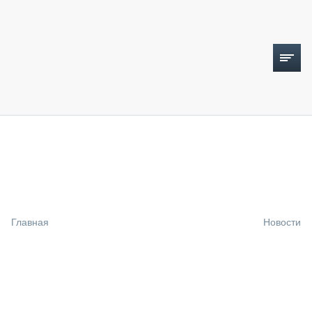
ТОПЛИВНЫЙ КРИЗИС
НОВОСТИ
CTT EXPO 2026
CTT EXPO 2025
КАК ПРОДЛИТЬ ЖИЗНЬ СПЕЦТЕХНИКЕ?
Главная
Новости
АНАЛИТИКА
ОБЗОР РЫНКА
ТЕХНИКА КРУПНЫМ ПЛАНОМ
ИСПЫТАТЕЛИ
ТЕХНОЛОГИИ
ДОРОЖНАЯ ИНДУСТРИЯ