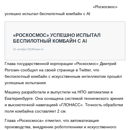
СЕРВИСМЕНЫ
«Роскосмос»
успешно испытал беспилотный комбайн с AI
СПЕЦПРОЕКТЫ
МЕРОПРИЯТИЯ
СТАТЬИ ПО КАТЕГОРИЯМ ТЕХНИКИ
«РОСКОСМОС» УСПЕШНО ИСПЫТАЛ
О ПРОЕКТЕ
БЕСПИЛОТНЫЙ КОМБАЙН С AI
31 октября 2018
Новости
Глава государственной корпорации «Роскосмос» Дмитрий
Рогозин сообщил на своей странице в Twitter, что
беспилотный комбайн с искусственным интеллектом прошёл
успешные испытания.
Машину разработали и выпустили на НПО автоматики в
Екатеринбурге. Она оснащена системой технического зрения
и высокоточной навигацией «ГЛОНАСС». Точность обработки
поля комбайна составляет 2 см.
Глава «Роскосмоса» отметил, что автоматизация
производства, внедрение робототехники и искусственного