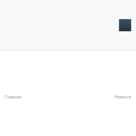
ТОПЛИВНЫЙ КРИЗИС
НОВОСТИ
CTT EXPO 2026
CTT EXPO 2025
КАК ПРОДЛИТЬ ЖИЗНЬ СПЕЦТЕХНИКЕ?
Главная
Новости
АНАЛИТИКА
ОБЗОР РЫНКА
ТЕХНИКА КРУПНЫМ ПЛАНОМ
ИСПЫТАТЕЛИ
ТЕХНОЛОГИИ
ДОРОЖНАЯ ИНДУСТРИЯ