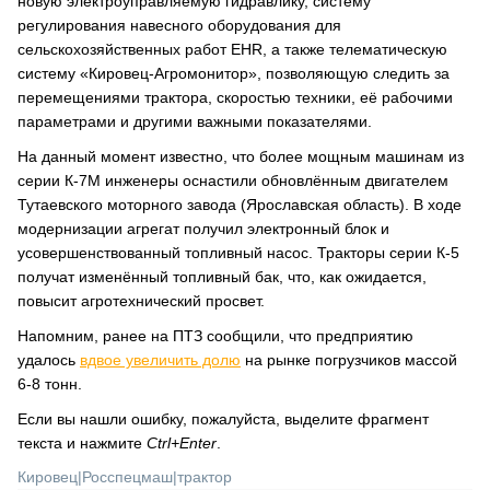
новую электроуправляемую гидравлику, систему
регулирования навесного оборудования для
сельскохозяйственных работ EHR, а также телематическую
систему «Кировец-Агромонитор», позволяющую следить за
перемещениями трактора, скоростью техники, её рабочими
параметрами и другими важными показателями.
На данный момент известно, что более мощным машинам из
серии К-7М инженеры оснастили обновлённым двигателем
Тутаевского моторного завода (Ярославская область). В ходе
модернизации агрегат получил электронный блок и
усовершенствованный топливный насос. Тракторы серии К-5
получат изменённый топливный бак, что, как ожидается,
повысит агротехнический просвет.
Напомним, ранее на ПТЗ сообщили, что предприятию
удалось
вдвое увеличить долю
на рынке погрузчиков массой
6-8 тонн.
Если вы нашли ошибку, пожалуйста, выделите фрагмент
текста и нажмите
Ctrl+Enter
.
Кировец
|
Росспецмаш
|
трактор