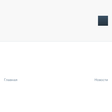
ТОПЛИВНЫЙ КРИЗИС
НОВОСТИ
CTT EXPO 2026
CTT EXPO 2025
КАК ПРОДЛИТЬ ЖИЗНЬ СПЕЦТЕХНИКЕ?
Главная
Новости
АНАЛИТИКА
ОБЗОР РЫНКА
ТЕХНИКА КРУПНЫМ ПЛАНОМ
ИСПЫТАТЕЛИ
ТЕХНОЛОГИИ
ДОРОЖНАЯ ИНДУСТРИЯ