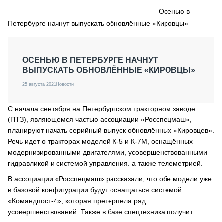
СЕРВИСМЕНЫ
Осенью в
Петербурге начнут выпускать обновлённые «Кировцы»
СПЕЦПРОЕКТЫ
МЕРОПРИЯТИЯ
СТАТЬИ ПО КАТЕГОРИЯМ ТЕХНИКИ
ОСЕНЬЮ В ПЕТЕРБУРГЕ НАЧНУТ
О ПРОЕКТЕ
ВЫПУСКАТЬ ОБНОВЛЁННЫЕ «КИРОВЦЫ»
25 августа 2021
Новости
С начала сентября на Петербургском тракторном заводе
(ПТЗ), являющемся частью ассоциации «Росспецмаш»,
планируют начать серийный выпуск обновлённых «Кировцев».
Речь идет о тракторах моделей К-5 и К-7М, оснащённых
модернизированными двигателями, усовершенствованными
гидравликой и системой управления, а также телеметрией.
В ассоциации «Росспецмаш» рассказали, что обе модели уже
в базовой конфигурации будут оснащаться системой
«Командпост-4», которая претерпела ряд
усовершенствований. Также в базе спецтехника получит