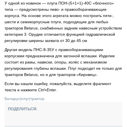
У одной из новинок — плуга ПОН-(5+1+1)-40С «блочного»
типа — предусмотрены лево- и правооборачивающие
корпуса. На основе этого агрегата можно построить пяти-,
шести и семикорпусные плуги, подходящие для любых
тракторов Belarus, снабжённых задним навесным устройством
категории 3. Орудие отличается функцией гидравлической
регулировки ширины захвата от 30 до 45 см.
Другая модель ПНС-8-35У с правооборачивающими
корпусами предназначена для загонной вспашки. Изделие
состоит из рамы, навески, опоры, колёс с механизмом
регулирования глубины вспашки. Плуг подходит не только для
тракторов Belarus, но и для тракторов «Кировец».
Если вы нашли ошибку, пожалуйста, выделите фрагмент
текста и нажмите
Ctrl+Enter
.
Беларус
|
плуг
|
трактор
ПОДЕЛИТЬСЯ: