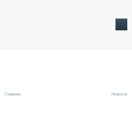
ТОПЛИВНЫЙ КРИЗИС
НОВОСТИ
CTT EXPO 2026
CTT EXPO 2025
КАК ПРОДЛИТЬ ЖИЗНЬ СПЕЦТЕХНИКЕ?
Главная
Новости
АНАЛИТИКА
ОБЗОР РЫНКА
ТЕХНИКА КРУПНЫМ ПЛАНОМ
ИСПЫТАТЕЛИ
ТЕХНОЛОГИИ
ДОРОЖНАЯ ИНДУСТРИЯ