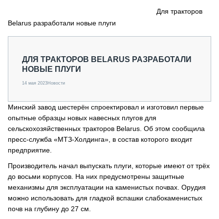
СЕРВИСМЕНЫ
Для тракторов
Belarus разработали новые плуги
СПЕЦПРОЕКТЫ
МЕРОПРИЯТИЯ
СТАТЬИ ПО КАТЕГОРИЯМ ТЕХНИКИ
ДЛЯ ТРАКТОРОВ BELARUS РАЗРАБОТАЛИ
О ПРОЕКТЕ
НОВЫЕ ПЛУГИ
14 мая 2023
Новости
Минский завод шестерён спроектировал и изготовил первые
опытные образцы новых навесных плугов для
сельскохозяйственных тракторов Belarus. Об этом сообщила
пресс-служба «МТЗ-Холдинга», в состав которого входит
предприятие.
Производитель начал выпускать плуги, которые имеют от трёх
до восьми корпусов. На них предусмотрены защитные
механизмы для эксплуатации на каменистых почвах. Орудия
можно использовать для гладкой вспашки слабокаменистых
почв на глубину до 27 см.