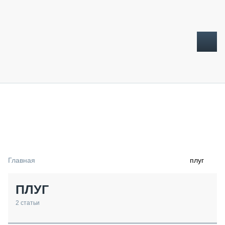
ТОПЛИВНЫЙ КРИЗИС
НОВОСТИ
CTT EXPO 2026
CTT EXPO 2025
КАК ПРОДЛИТЬ ЖИЗНЬ СПЕЦТЕХНИКЕ?
Главная
плуг
АНАЛИТИКА
ОБЗОР РЫНКА
ПЛУГ
ТЕХНИКА КРУПНЫМ ПЛАНОМ
ИСПЫТАТЕЛИ
2
статьи
ТЕХНОЛОГИИ
ДОРОЖНАЯ ИНДУСТРИЯ