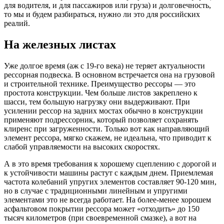
для водителя, и для пассажиров или груза) и долговечность,
то мы и будем разбираться, нужно ли это для российских
реалий.
На железных листах
Уже долгое время (аж с 19-го века) не теряет актуальности
рессорная подвеска. В основном встречается она на грузовой
и строительной технике. Преимущество рессоры — это
простота конструкции. Чем больше листов закреплено к
шасси, тем большую нагрузку они выдерживают. При
усилении рессор на задних мостах обычно в конструкции
применяют подрессорник, который позволяет сохранять
клиренс при загруженности. Только вот как направляющий
элемент рессора, мягко скажем, не идеальна, что приводит к
слабой управляемости на высоких скоростях.
А в это время требования к хорошему сцеплению с дорогой и
к устойчивости машины растут с каждым днем. Приемлемая
частота колебаний упругих элементов составляет 90-120 мин,
но в случае с традиционными линейным и упругими
элементами это не всегда работает. На более-менее хорошем
асфальтовом покрытии рессора может «отходить» до 150
тысяч километров (при своевременной смазке), а вот на