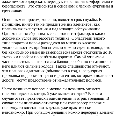
даже немного допускать перегруз, не влияя на комфорт езды и
безопасность. Это относится в основном к легким фургонам и
грузовикам.
Основным вопросом, конечно, является срок службы. В
принципе, ничто так не продлит жизнь элементов, как
правильная эксплуатация и надлежащее обслуживание.
Однако нельзя сбрасывать со счетов и тот фактор, в каких
дорожных условиях работает техника. Обладатели такого
типа подвески порой расходятся во мнениях касаемо
«выносливости», приблизительно можно сделать вывод, что
без каких-либо замен пневмоподвеска может отслужить до 10
тысяч км пробега по разбитым дорогам. Самой уязвимой
частью системы считается сам баллон, особенно негативно на
него влияют сильные холода. Также специалисты отмечают,
что плановая адаптация (обычно раз в год) и регулярная
промывка подвески от грязи и реагентов, которыми поливают
дороги, могут предостеречь от нежелательных поломок.
Часто возникает вопрос, а можно ли починить элемент
пневмоподвески, который уже вышел из строя? В таком
случае ответ практически однозначный и отрицательный. В
случае если пневмоамортизатор или компрессор пережил
поломку, то восстановить деталь уже практически
невозможно. При большом желании можно перебрать элемент