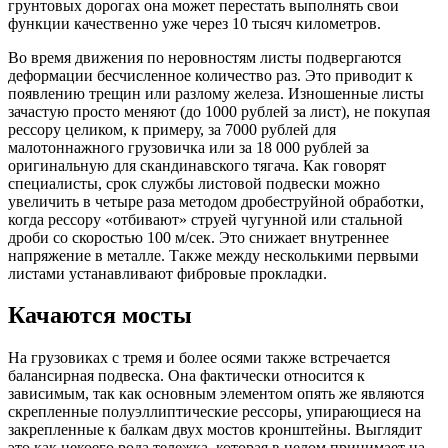
грунтовых дорогах она может перестать выполнять свои
функции качественно уже через 10 тысяч километров.
Во время движения по неровностям листы подвергаются
деформации бесчисленное количество раз. Это приводит к
появлению трещин или разлому железа. Изношенные листы
зачастую просто меняют (до 1000 рублей за лист), не покупая
рессору целиком, к примеру, за 7000 рублей для
малотоннажного грузовичка или за 18 000 рублей за
оригинальную для скандинавского тягача. Как говорят
специалисты, срок службы листовой подвески можно
увеличить в четыре раза методом дробеструйной обработки,
когда рессору «отбивают» струей чугунной или стальной
дроби со скоростью 100 м/сек. Это снижает внутреннее
напряжение в металле. Также между несколькими первыми
листами устанавливают фибровые прокладки.
Качаются мосты
На грузовиках с тремя и более осями также встречается
балансирная подвеска. Она фактически относится к
зависимым, так как основным элементом опять же являются
скрепленные полуэллиптические рессоры, упирающиеся на
закрепленные к балкам двух мостов кронштейны. Выглядит
это как некоего рода тележка, которая в целом принимает на