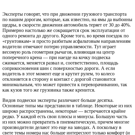
Эксперты говорят, что при движении грузового транспорта
по нашим дорогам, которые, как известно, на ямы да выбоины
щедры, в скорости движения автомобиль теряет от 30 до 40%.
Примерно настолько же сокращается срок эксплуатации от
одного ремонта до другого. Кроме того, во время поездок по
«грунтовкам» и просто разбитым асфальтовым направлениям
водители отмечают потерю управляемости. Тут играет
весомую роль геометрия рычагов, влияющая на центр
поперечного крена — при наезде на кочку подвеска
сжимается, меняется развал и, соответственно, площадь
соприкосновения шин с поверхностью дороги. А если
водитель в этот момент еще и крутит рулем, то колесо
отклоняется в сторону и контакт с дорогой становится
минимальным, что может привести к переворачиванию, так
как кузов того же грузовика также кренится.
Видов подвески эксперты различают больше десятка.
Основные типы мы представили в таблице. Некоторые из них
широко распространены, некоторые — встречаются крайне
редко. У каждой есть свои плюсы и минусы. Большую часть
из них можно превратить в пневматическую, причем многие
производители делают это еще на заводах. А поскольку в
свете темы номера нас больше интересуют только комфорт (и