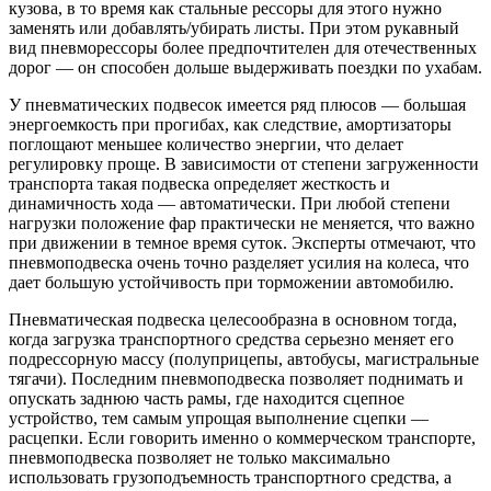
кузова, в то время как стальные рессоры для этого нужно
заменять или добавлять/убирать листы. При этом рукавный
вид пневморессоры более предпочтителен для отечественных
дорог — он способен дольше выдерживать поездки по ухабам.
У пневматических подвесок имеется ряд плюсов — большая
энергоемкость при прогибах, как следствие, амортизаторы
поглощают меньшее количество энергии, что делает
регулировку проще. В зависимости от степени загруженности
транспорта такая подвеска определяет жесткость и
динамичность хода — автоматически. При любой степени
нагрузки положение фар практически не меняется, что важно
при движении в темное время суток. Эксперты отмечают, что
пневмоподвеска очень точно разделяет усилия на колеса, что
дает большую устойчивость при торможении автомобилю.
Пневматическая подвеска целесообразна в основном тогда,
когда загрузка транспортного средства серьезно меняет его
подрессорную массу (полуприцепы, автобусы, магистральные
тягачи). Последним пневмоподвеска позволяет поднимать и
опускать заднюю часть рамы, где находится сцепное
устройство, тем самым упрощая выполнение сцепки —
расцепки. Если говорить именно о коммерческом транспорте,
пневмоподвеска позволяет не только максимально
использовать грузоподъемность транспортного средства, а