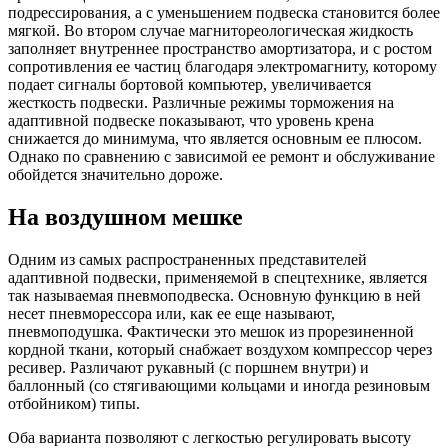
подрессирования, а с уменьшением подвеска становится более
мягкой. Во втором случае магнитореологическая жидкость
заполняет внутреннее пространство амортизатора, и с ростом
сопротивления ее частиц благодаря электромагниту, которому
подает сигналы бортовой компьютер, увеличивается
жесткость подвески. Различные режимы торможения на
адаптивной подвеске показывают, что уровень крена
снижается до минимума, что является основным ее плюсом.
Однако по сравнению с зависимой ее ремонт и обслуживание
обойдется значительно дороже.
На воздушном мешке
Одним из самых распространенных представителей
адаптивной подвески, применяемой в спецтехнике, является
так называемая пневмоподвеска. Основную функцию в ней
несет пневморессора или, как ее еще называют,
пневмоподушка. Фактически это мешок из прорезиненной
кордной ткани, который снабжает воздухом компрессор через
ресивер. Различают рукавный (с поршнем внутри) и
баллонный (со стягивающими кольцами и иногда резиновым
отбойником) типы.
Оба варианта позволяют с легкостью регулировать высоту