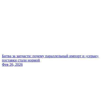
Битва за запчасти: почему параллельный импорт и «серые»
поставки стали нормой
Фев 26, 2026