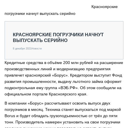
СЕРВИСМЕНЫ
Красноярские
погрузчики начнут выпускать серийно
СПЕЦПРОЕКТЫ
МЕРОПРИЯТИЯ
СТАТЬИ ПО КАТЕГОРИЯМ ТЕХНИКИ
КРАСНОЯРСКИЕ ПОГРУЗЧИКИ НАЧНУТ
О ПРОЕКТЕ
ВЫПУСКАТЬ СЕРИЙНО
8 декабря 2021
Новости
Кредитные средства в объёме 200 млн рублей на расширение
производственных линий и модернизацию предприятия
привлечет красноярский «Борус». Кредитором выступит Фонд
развития промышленности, выдачу льготного займа оформит
подконтрольная ему группа «ВЭБ.РФ». Об этом сообщили на
официальном портале Красноярского края.
В компании «Борус» рассчитывают освоить выпуск двух
погрузчиков в месяц. Техника станет выпускаться под маркой
Borus и будет обладать грузоподъемностью от трёх до пяти
тонн. Производитель намерен установить на свои погрузчики