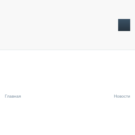
ТОПЛИВНЫЙ КРИЗИС
НОВОСТИ
CTT EXPO 2026
CTT EXPO 2025
КАК ПРОДЛИТЬ ЖИЗНЬ СПЕЦТЕХНИКЕ?
Главная
Новости
АНАЛИТИКА
ОБЗОР РЫНКА
ТЕХНИКА КРУПНЫМ ПЛАНОМ
ИСПЫТАТЕЛИ
ТЕХНОЛОГИИ
ДОРОЖНАЯ ИНДУСТРИЯ