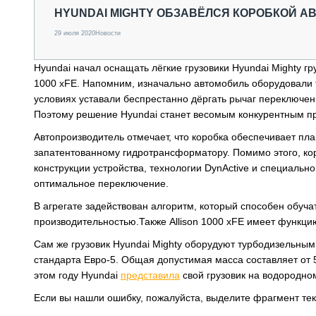
СПЕЦТЕХНИКА И ТРАНСПОРТ
HYUNDAI MIGHTY ОБЗАВЁЛСЯ КОРОБКОЙ А
ГРУЗОПЕРЕВОЗКИ
29 июля 2020
Новости
ФИНАНСЫ, ЛИЗИНГ, СТРАХОВАНИЕ
ТЕХНИКА КРУПНЫМ ПЛАНОМ
Hyundai начал оснащать лёгкие грузовики Hyundai Mighty гр
ИСПЫТАТЕЛИ
1000 xFE. Напомним, изначально автомобиль оборудовали 
ТЕХНОЛОГИИ
условиях уставали беспрестанно дёргать рычаг переключен
ДОРОЖНАЯ ИНДУСТРИЯ
Поэтому решение Hyundai станет весомым конкурентным 
СЕРВИСМЕНЫ
Автопроизводитель отмечает, что коробка обеспечивает пл
запатентованному гидротрансформатору. Помимо этого, коро
конструкции устройства, технологии DynActive и специальн
оптимальное переключение.
В агрегате задействован алгоритм, который способен обуча
производительностью.Также Allison 1000 xFE имеет функци
Сам же грузовик Hyundai Mighty оборудуют турбодизельны
стандарта Евро-5. Общая допустимая масса составляет от 5
этом году Hyundai
представила
свой грузовик на водородно
Если вы нашли ошибку, пожалуйста, выделите фрагмент те