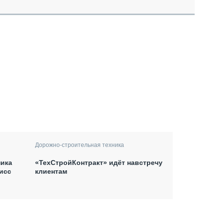
Дорожно-строительная техника
«ТехСтройКонтракт» идёт навстречу
ника
клиентам
исс