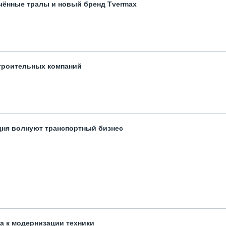
чённые тралы и новый бренд Tvermax
троительных компаний
одня волнуют транспортный бизнес
та к модернизации техники