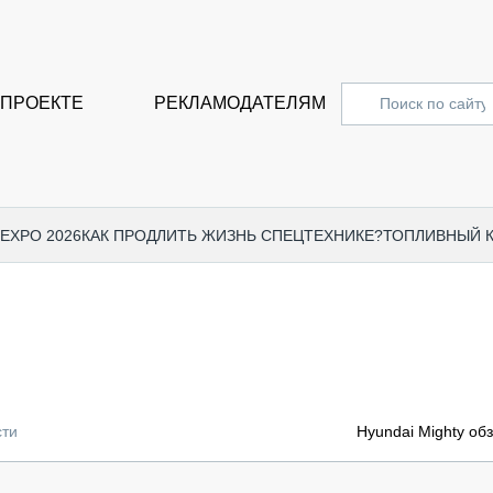
 ПРОЕКТЕ
РЕКЛАМОДАТЕЛЯМ
 EXPO 2026
КАК ПРОДЛИТЬ ЖИЗНЬ СПЕЦТЕХНИКЕ?
ТОПЛИВНЫЙ 
СПЕЦПРОЕКТЫ
СТАТЬ
EXPO CTT 2024
ДОРОЖ
EXPO CTT 2023
ГРУЗО
EXPO CTT 2022
КОММЕ
сти
Hyundai Mighty об
КОМТРАНС 2021
ПОДЪЁ
МЕРОПРИЯТИЯ
ПРИЦЕ