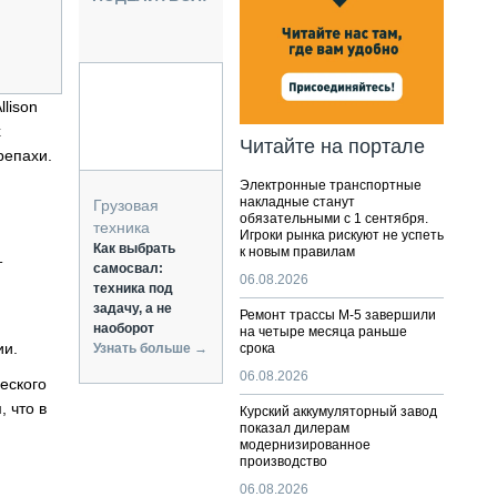
НАЛЬНАЯ ТЕХНИКА
ЖИРСКИЙ ТРАНСПОРТ
ОЗТЕХНИКА
КА СПЕЦИАЛЬНОГО НАЗНАЧЕНИЯ
lison
РНАЯ ТЕХНИКА
х
Читайте на портале
репахи.
ТИКА И СКЛАД
Электронные транспортные
АТИЗАЦИЯ И ТЕХНОЛОГИИ
накладные станут
Грузовая
обязательными с 1 сентября.
ЕКТУЮЩИЕ И СЕРВИС
техника
Игроки рынка рискуют не успеть
Как выбрать
к новым правилам
т
самосвал:
06.08.2026
техника под
задачу, а не
Ремонт трассы М-5 завершили
наоборот
на четыре месяца раньше
ии.
Узнать больше →
срока
06.08.2026
еского
 что в
Курский аккумуляторный завод
показал дилерам
модернизированное
производство
06.08.2026