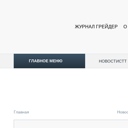
ЖУРНАЛ ГРЕЙДЕР
О
ГЛАВНОЕ МЕНЮ
НОВОСТИ
CTT
ТОПЛИВНЫЙ КРИЗИС
НОВОСТИ
CTT EXPO 2026
CTT EXPO 2025
КАК ПРОДЛИТЬ ЖИЗНЬ СПЕЦТЕХНИКЕ?
Главная
Ново
АНАЛИТИКА
ОБЗОР РЫНКА