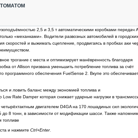
ОБЗОР ПРОШЕДШИХ МЕРОПРИЯТИЙ
КОММУ
ВТОМАТОМ
БЛИЖАЙШИЕ МЕРОПРИЯТИЯ
ПАССА
СЕЛЬХ
ТЕХНИ
узоподъёмностью 2,5 и 3,5 т автоматическими коробками передач Al
КАРЬЕ
только «механками». Водители развозных автомобилей в городски
ия скоростей и выжимать сцепление, продвигаясь в пробках аки че
ЛОГИС
преимуществом.
АВТОМ
авное трогание с места и оптимизирует манёвренность благодаря
КОМПЛ
бка от Allison призвана уменьшить потребление топлива за счёт
ого программного обеспечения FuelSense 2. Вкупе это обеспечивае
ться и ловить баланс между экономией топлива и
ю Low Rate Damper которая снижает ударные нагрузки в трансмисс
м четырёхтактным двигателем D4GA на 170 лошадиных сил экологич
 до 8 тонн, в зависимости от модификации шасси. Также напомним,
м топливе
кста и нажмите
Ctrl+Enter
.