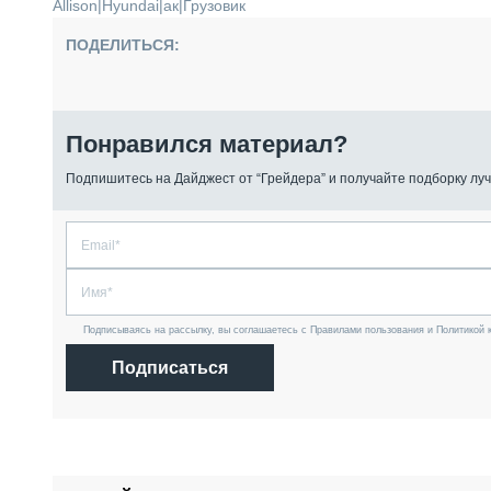
Allison
|
Hyundai
|
ак
|
Грузовик
ПОДЕЛИТЬСЯ:
Понравился материал?
Подпишитесь на Дайджест от “Грейдера” и получайте подборку луч
Подписываясь на рассылку, вы соглашаетесь с Правилами пользования и Политикой 
Подписаться