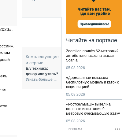
НАЛЬНАЯ ТЕХНИКА
ЖИРСКИЙ ТРАНСПОРТ
ОЗТЕХНИКА
КА СПЕЦИАЛЬНОГО НАЗНАЧЕНИЯ
2023».
РНАЯ ТЕХНИКА
Читайте на портале
ТИКА И СКЛАД
оссии».
Zoomlion привёз 62-метровый
телям
АТИЗАЦИЯ И ТЕХНОЛОГИИ
автобетононасос на шасси
Комплектующие
ервый
Scania
ЕКТУЮЩИЕ И СЕРВИС
и сервис
05.08.2026
Б/у техника:
донор или утиль?
дель
«Дормашина» показала
Узнать больше →
беспилотную модель и каток с
осцилляцией
счёт
05.08.2026
«Ростсельмаш» вывел на
атов
полевые испытания 9-
метровую очёсывающую жатку
05.08.2026
РЕКЛАМА