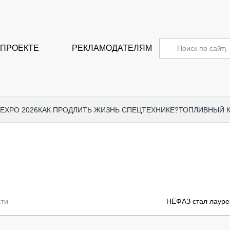
 ПРОЕКТЕ
РЕКЛАМОДАТЕЛЯМ
 EXPO 2026
КАК ПРОДЛИТЬ ЖИЗНЬ СПЕЦТЕХНИКЕ?
ТОПЛИВНЫЙ 
СПЕЦПРОЕКТЫ
СТАТЬ
EXPO CTT 2024
ДОРОЖ
EXPO CTT 2023
ГРУЗО
EXPO CTT 2022
КОММЕ
сти
НЕФАЗ стал лауре
КОМТРАНС 2021
ПОДЪЁ
МЕРОПРИЯТИЯ
ПРИЦЕ