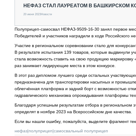
СПЕЦТЕХНИКА И ТРАНСПОРТ
НЕФАЗ СТАЛ ЛАУРЕАТОМ В БАШКИРСКОМ К
ГРУЗОПЕРЕВОЗКИ
20 июня 2023
Новости
ФИНАНСЫ, ЛИЗИНГ, СТРАХОВАНИЕ
ТЕХНИКА КРУПНЫМ ПЛАНОМ
Полуприцеп-самосвал НЕФАЗ-9509-16-30 занял первое мес
ИСПЫТАТЕЛИ
Победителей и участников наградили в ходе Российского н
ТЕХНОЛОГИИ
Участие в региональном соревновании стало для конкурсан
ДОРОЖНАЯ ИНДУСТРИЯ
СЕРВИСМЕНЫ
В результате испытания 139 товаров, которые выдвинули 
стала возможность ставить на свою продукцию маркировку
раз занимает лидирующие места в этом конкурсе.
В этот раз дипломом лучшего среди остальных участвующи
предназначена для транспортировки насыпных и промышлен
облегчённая платформа и задний борт с возможностью откид
гидравлического механизма опрокидывания платформы техни
Благодаря успешным результатам отбора в региональном эт
определят в ноябре 2023 на Всероссийском дне качества.
Если вы нашли ошибку, пожалуйста, выделите фрагмент те
нефаз
|
полуприцеп
|
самосвальный полуприцеп