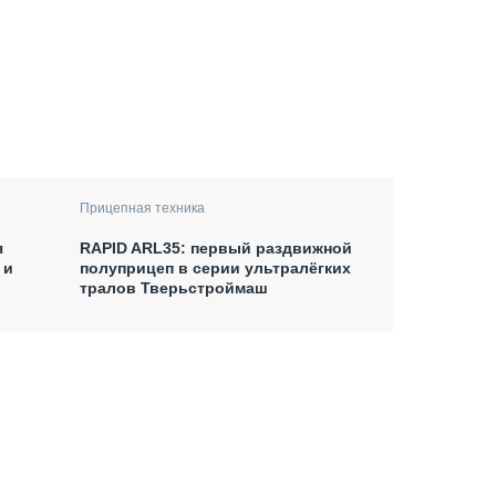
Прицепная техника
я
RAPID ARL35: первый раздвижной
 и
полуприцеп в серии ультралёгких
тралов Тверьстроймаш