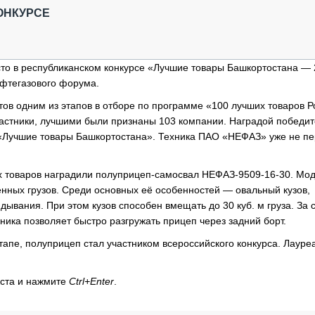
ОБЗОР ПРОШЕДШИХ МЕРОПРИЯТИЙ
КОММУ
ОНКУРСЕ
БЛИЖАЙШИЕ МЕРОПРИЯТИЯ
ПАССА
СЕЛЬХ
ТЕХНИ
то в республиканском конкурсе «Лучшие товары Башкортостана — 
КАРЬЕ
ефтегазового форума.
ЛОГИС
тов одним из этапов в отборе по программе «100 лучших товаров Р
участники, лучшими были признаны 103 компании. Наградой победи
АВТОМ
 «Лучшие товары Башкортостана». Техника ПАО «НЕФАЗ» уже не п
КОМПЛ
х товаров наградили полуприцеп-самосвал НЕФАЗ-9509-16-30. Мо
ных грузов. Среди основных её особенностей — овальный кузов,
ывания. При этом кузов способен вмещать до 30 куб. м груза. За 
ка позволяет быстро разгружать прицеп через задний борт.
апе, полуприцеп стал участником всероссийского конкурса. Лауре
кста и нажмите
Ctrl+Enter
.