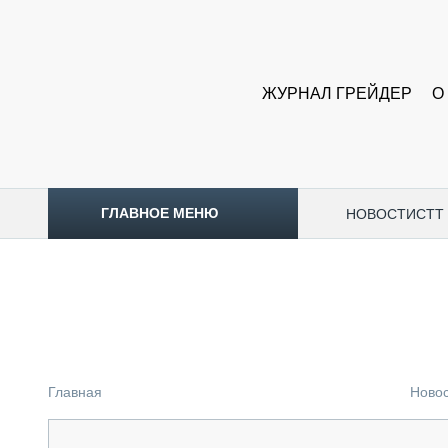
ЖУРНАЛ ГРЕЙДЕР
О
ГЛАВНОЕ МЕНЮ
НОВОСТИ
CTT
ТОПЛИВНЫЙ КРИЗИС
НОВОСТИ
CTT EXPO 2026
CTT EXPO 2025
КАК ПРОДЛИТЬ ЖИЗНЬ СПЕЦТЕХНИКЕ?
Главная
Ново
АНАЛИТИКА
ОБЗОР РЫНКА