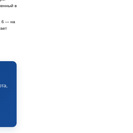
женный в
 6 — на
тает
рта,