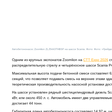
Автобетононасос Zoomlion ZLJ5443THBSF на шасси Scania. Фото: Фото: «Грейде
Одним из крупных экспонатов Zoomlion на
CTT Expo 2026
с
распределительную стрелу и четырёхосное шасси Scania P
Максимальная высота подачи бетонной смеси составляет 62
секций, что позволяет подавать смесь на верхние этажи зд
теоретическая производительность насосной установки дост
На шасси установлен рядный шестицилиндровый дизель Sca
кВт, или около 450 л. с. Автомобиль имеет две управляем
достигает 44 тонн.
Габаритная длина автобетононасоса составляет 14,97 м, ш