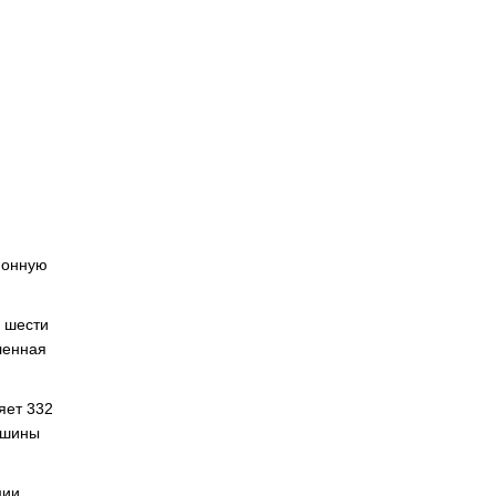
ионную
з шести
ленная
яет 332
ашины
ции