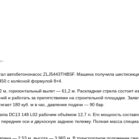
р».
тал автобетононасос ZLJ5443THBSF. Машина получила шестисекц
450 с колёсной формулой 8×4.
 м, горизонтальный вылет — 61,2 м. Раскладная стрела состоит и
аний и работать за препятствиями на строительной площадке. Заяв
игает 180 куб. м в час, давление подачи — 90 бар.
nia DC13 148 L02 рабочим объёмом 12,7 л. Его мощность составл
ые передние оси и двухосную заднюю тележку. Полная масса спецм
ирина — 2,53 м, высота — 3,965 м. В транспортном положении сек