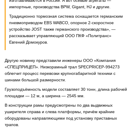
изготавливаются в России. А вот осевые агрегаты —
импортные, производства BPW, Gigant, HJ и другие.
Традиционно тормозная система оснащается германским
пневмоприводом EBS WABCO, опорное 2-скоростное
устройство JOST также германского производства», —
рассказывает управляющий ООО ПКФ «Политранс»
Евгений Домокуров.
Другую новинку представили инженеры ООО «Компания
«СПЕЦПРИЦЕП». Низкорамный трал SPECPRICEP-994273
облегчит процесс перевозки крупногабаритной техники с
шинами большой размерности.
Грузоподъёмность модели составляет 30 тонн, длина рабочей
площадки — 12 м, а ширина — 2545 мм.
В конструкции рамы предусмотрены по два выдвижных
уширителя справа и слева платформы, причём крайние
оборудованы направляющими под установку приставных
трапов.