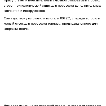
Присутствует и вместительный сквозной отпираемый с обеих
сторон технологический ящик для перевозки дополнительных
запчастей и инструментов.
Саму цистерну изготовили из стали 09Г2С, спереди встроили
малый отсек для перевозки топлива, предназначенного для
заправки тягача.
Для передвижения по неровной дороге, съезде или заезде на