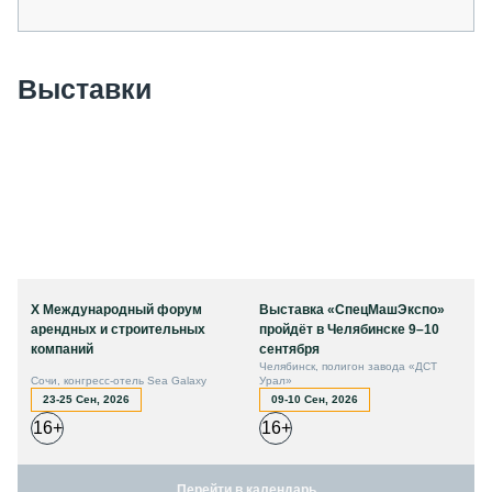
Выставки
X Международный форум
Выставка «СпецМашЭкспо»
арендных и строительных
пройдёт в Челябинске 9–10
компаний
сентября
Челябинск, полигон завода «ДСТ
Сочи, конгресс-отель Sea Galaxy
Урал»
23-25 Сен, 2026
09-10 Сен, 2026
16+
16+
Перейти в календарь