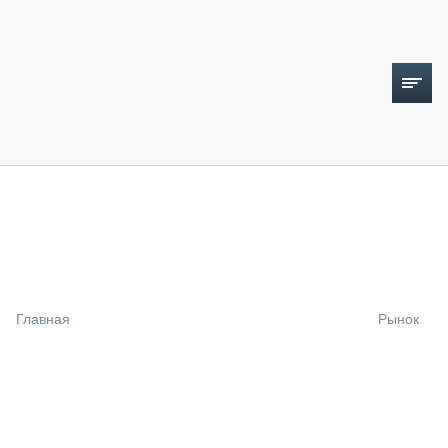
ТОПЛИВНЫЙ КРИЗИС
НОВОСТИ
CTT EXPO 2026
CTT EXPO 2025
КАК ПРОДЛИТЬ ЖИЗНЬ СПЕЦТЕХНИКЕ?
Главная
Рынок
АНАЛИТИКА
ОБЗОР РЫНКА
ТЕХНИКА КРУПНЫМ ПЛАНОМ
ИСПЫТАТЕЛИ
ТЕХНОЛОГИИ
ДОРОЖНАЯ ИНДУСТРИЯ