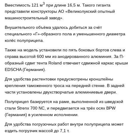
3
Вместимость 121 м
при длине 16,5 м. Такого гиганта
представили конструкторы АО «Великолукский опытный
машиностроительный завод».
Внушительного объёма удалось добиться за счёт
специального «Г»-образного пола и уменьшенного диаметра
колёс полуприцепа.
Также на модель установили по пять боковых бортов слева и
справа высотой 600 мм из анодированного алюминия. За П-
образный сдвиг тента Roland отвечает сдвижной каркас крыши
EDSCHA (Германия).
Для удобства растентовки предусмотрены кронштейны
крепления таможенного троса на передней стенке. В задней
части установлены двухстворчатые алюминиевые двери.
Полуприцеп базируется на раме, выполненной из шведской
стали Strenx 700 NC, и передвигается на трёх осях BPW
(Германия) в усиленном исполнении.
Для удобства погрузочных работ внутри полуприцепа может
ездить погрузчик массой до 7,1 т.