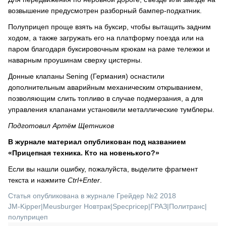
возвышение предусмотрен разборный бампер-подкатник.
Полуприцеп проще взять на буксир, чтобы вытащить задним
ходом, а также загружать его на платформу поезда или на
паром благодаря буксировочным крюкам на раме тележки и
наварным проушинам сверху цистерны.
Донные клапаны Sening (Германия) оснастили
дополнительным аварийным механическим открыванием,
позволяющим слить топливо в случае подмерзания, а для
управления клапанами установили металлические тумблеры.
Подготовил Артём Щетников
В журнале материал опубликован под названием
«Прицепная техника. Кто на новенького?»
Если вы нашли ошибку, пожалуйста, выделите фрагмент
текста и нажмите
Ctrl+Enter
.
Статья опубликована в журнале Грейдер №2 2018
JM-Kipper
|
Meusburger Новтрак
|
Specpricep
|
ГРАЗ
|
Политранс
|
полуприцеп