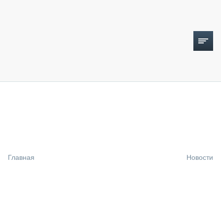
ТОПЛИВНЫЙ КРИЗИС
НОВОСТИ
CTT EXPO 2026
CTT EXPO 2025
КАК ПРОДЛИТЬ ЖИЗНЬ СПЕЦТЕХНИКЕ?
Главная
Новости
АНАЛИТИКА
ОБЗОР РЫНКА
ТЕХНИКА КРУПНЫМ ПЛАНОМ
ИСПЫТАТЕЛИ
ТЕХНОЛОГИИ
ДОРОЖНАЯ ИНДУСТРИЯ