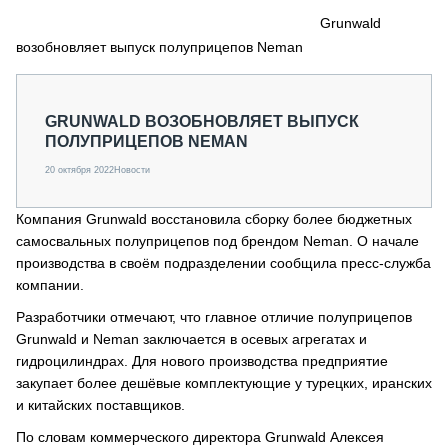
СЕРВИСМЕНЫ
Grunwald
возобновляет выпуск полуприцепов Neman
СПЕЦПРОЕКТЫ
МЕРОПРИЯТИЯ
СТАТЬИ ПО КАТЕГОРИЯМ ТЕХНИКИ
GRUNWALD ВОЗОБНОВЛЯЕТ ВЫПУСК
О ПРОЕКТЕ
ПОЛУПРИЦЕПОВ NEMAN
20 октября 2022
Новости
Компания Grunwald восстановила сборку более бюджетных
самосвальных полуприцепов под брендом Neman. О начале
производства в своём подразделении сообщила пресс-служба
компании.
Разработчики отмечают, что главное отличие полуприцепов
Grunwald и Neman заключается в осевых агрегатах и
гидроцилиндрах. Для нового производства предприятие
закупает более дешёвые комплектующие у турецких, иранских
и китайских поставщиков.
По словам коммерческого директора Grunwald Алексея