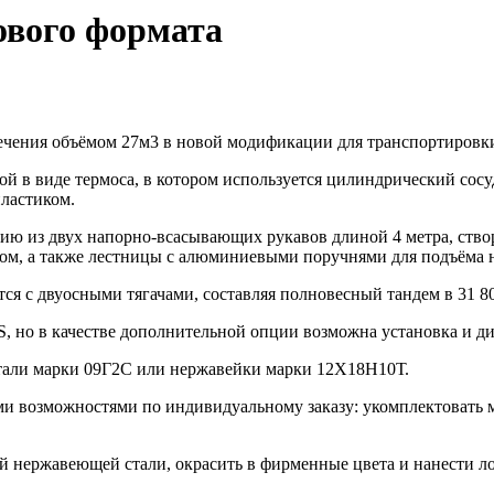
ового формата
ечения объёмом 27м3 в новой модификации для транспортировки 
ой в виде термоса, в котором используется цилиндрический со
ластиком.
ю из двух напорно-всасывающих рукавов длиной 4 метра, створ
вом, а также лестницы с алюминиевыми поручнями для подъёма 
ся с двуосными тягачами, составляя полновесный тандем в 31 80
 но в качестве дополнительной опции возможна установка и ди
стали марки 09Г2С или нержавейки марки 12Х18Н10Т.
и возможностями по индивидуальному заказу: укомплектовать 
й нержавеющей стали, окрасить в фирменные цвета и нанести л