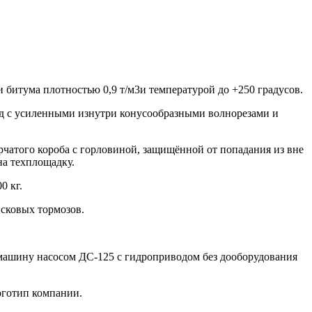
битума плотностью 0,9 т/м3и температурой до +250 градусов.
суд с усиленными изнутри конусообразными волнорезами и
чатого короба с горловиной, защищённой от попадания из вне
на техплощадку.
0 кг.
сковых тормозов.
машину насосом ДС-125 с гидроприводом без дооборудования
оготип компании.