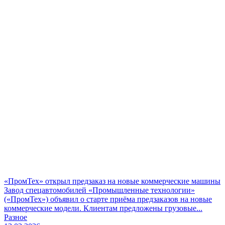
«ПромТех» открыл предзаказ на новые коммерческие машины
Завод спецавтомобилей «Промышленные технологии»
(«ПромТех») объявил о старте приёма предзаказов на новые
коммерческие модели. Клиентам предложены грузовые...
Разное