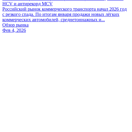
HCV и антирекорд MCV
Российский рынок коммерческого транспорта начал 2026 год
с резкого спада. По итогам января продажи новых лёгких
коммерческих автомобилей, среднетоннажных и...
Обзор рынка
Фев 4, 2026