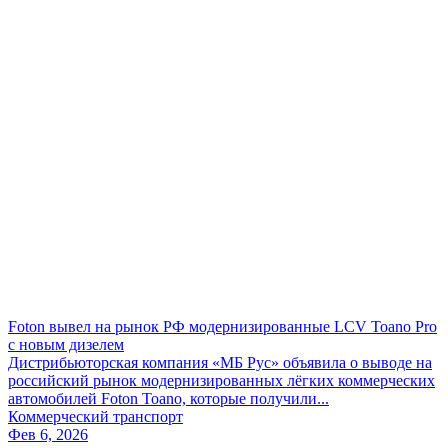
Foton вывел на рынок РФ модернизированные LCV Toano Pro
с новым дизелем
Дистрибьюторская компания «МБ Рус» объявила о выводе на
российский рынок модернизированных лёгких коммерческих
автомобилей Foton Toano, которые получили...
Коммерческий транспорт
Фев 6, 2026