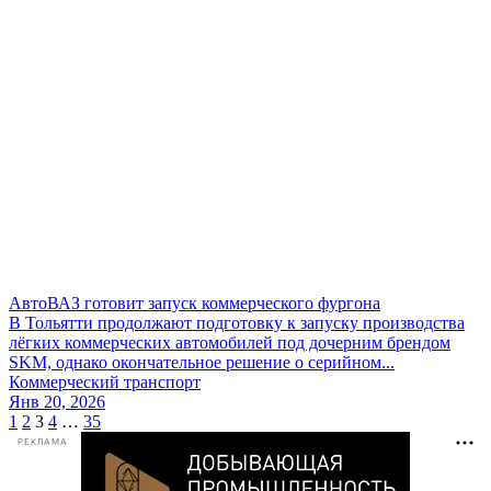
АвтоВАЗ готовит запуск коммерческого фургона
В Тольятти продолжают подготовку к запуску производства
лёгких коммерческих автомобилей под дочерним брендом
SKM, однако окончательное решение о серийном...
Коммерческий транспорт
Янв 20, 2026
Пагинация
1
2
3
4
…
35
РЕКЛАМА
записей