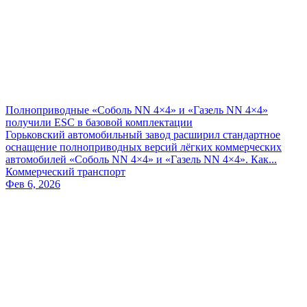
Полноприводные «Соболь NN 4×4» и «Газель NN 4×4»
получили ESC в базовой комплектации
Горьковский автомобильный завод расширил стандартное
оснащение полноприводных версий лёгких коммерческих
автомобилей «Соболь NN 4×4» и «Газель NN 4×4». Как...
Коммерческий транспорт
Фев 6, 2026