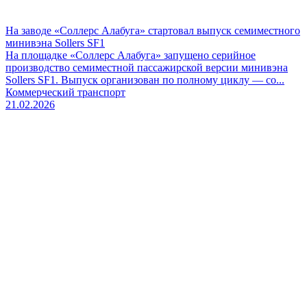
На заводе «Соллерс Алабуга» стартовал выпуск семиместного
минивэна Sollers SF1
На площадке «Соллерс Алабуга» запущено серийное
производство семиместной пассажирской версии минивэна
Sollers SF1. Выпуск организован по полному циклу — со...
Коммерческий транспорт
21.02.2026