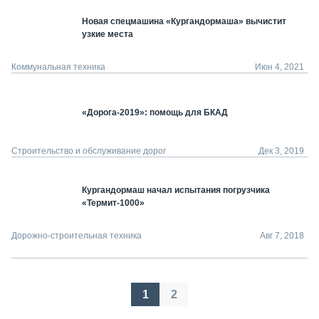
Новая спецмашина «Кургандормаша» вычистит
узкие места
Коммунальная техника
Июн 4, 2021
«Дорога-2019»: помощь для БКАД
Строительство и обслуживание дорог
Дек 3, 2019
Кургандормаш начал испытания погрузчика
«Термит-1000»
Дорожно-строительная техника
Авг 7, 2018
Пагинация
1
2