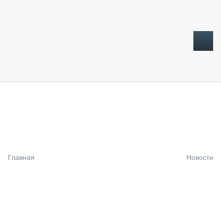
ТОПЛИВНЫЙ КРИЗИС
НОВОСТИ
CTT EXPO 2026
CTT EXPO 2025
КАК ПРОДЛИТЬ ЖИЗНЬ СПЕЦТЕХНИКЕ?
Главная
Новости
АНАЛИТИКА
ОБЗОР РЫНКА
ТЕХНИКА КРУПНЫМ ПЛАНОМ
ИСПЫТАТЕЛИ
ТЕХНОЛОГИИ
ДОРОЖНАЯ ИНДУСТРИЯ