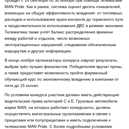
пройдет с 14 сентября по 30 ноября при помощи телематики
MAN Pride. Как и ранее, система оценит десять показателей,
влияющих на общую эффективность вождения: от топливных
расходов и использования круиз-контроля до тормозного пути
и продолжительности использования ДВС в режиме экономии.
Телематика также учтёт баланс распределения времени
между работой и отдыхом, число возможных
эксплуатационных нарушений, следование обозначенным
маршрутам и другую информацию.
В конце ноября организаторы конкурса озвучат результаты,
выбрав трёх лучших финалистов. Победителям вручат призы,
а также предоставят возможность пройти фирменный
обучающий курс по экономичному вождению в компании от
пяти до 15 коллег.
По условиям конкурса участник должен иметь действующие
водительские права категорий C и E. Грузовые автомобили
марки MAN, на которых работают конкурсанты, должны
осуществлять магистральные грузоперевозки в связке с
прицепами или полуприцепами и иметь подключение к
телематике MAN Pride. С более подробными условиями