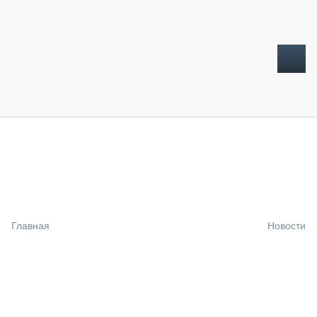
ТОПЛИВНЫЙ КРИЗИС
НОВОСТИ
CTT EXPO 2026
CTT EXPO 2025
КАК ПРОДЛИТЬ ЖИЗНЬ СПЕЦТЕХНИКЕ?
Главная
Новости
АНАЛИТИКА
ОБЗОР РЫНКА
ТЕХНИКА КРУПНЫМ ПЛАНОМ
ИСПЫТАТЕЛИ
ТЕХНОЛОГИИ
ДОРОЖНАЯ ИНДУСТРИЯ