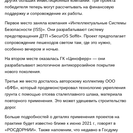
других больших инвестиционных компаний. Три проекта
победителя теперь могут рассчитывать на финансовую
поддержку и сопровождение их работы.
Первое место заняла компания «Интеллектуальные Системы
Безопасности (ISS)». Они разрабатывают систему
предотвращения ДТП «SecurOS Soffit». Проект предполагает
сопровождение пешеходов светом там, где это нужно,
особенно вечером и ночью.
На втором месте оказалась ГК «Циноферр» — они
разрабатывают экологичное антикоррозийное покрытие
нового поколения.
Третье же место досталось авторскому коллективу ООО
«БФБ», который продемонстрировал технологию укрепления
грунта с помощью отсева сталеплавного шлака, материала
повторного применения. Это может удешевить строительство
дорог.
Больше подробностей о деталях применения проектов на
практике будет известно ближе к июню 2021 г., говорят в
«РОСДОРНИИ». Также напомним, что недавно в Госдуму